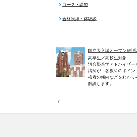
コース・講習
合格実績・体験談
高一貫校 中学生テスト
国立大入試オープン解説
貫校の中3生対象
高卒生／高校生対象
模のテストを受験して、
河合塾進学アドバイザー
実力と伸ばすべき力を知
講師が、各教科のポイン
格者の傾向などをわかり
解説します。