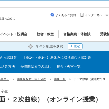
よくあるご質問
インターネット申
イベント・説明会
校舎・教室
合格実績・体験談
受験
学年と地域を選択
設定
べき入試対策
【高1生・高2生】夏休みに取り組む入試対策
し込み方法
受講開始までの流れ
校舎・教室一覧
高卒生）
講座を探す・申し込む
講座一覧
テーマ数学（複素数平面・
・卒生
面・２次曲線）（オンライン授業）