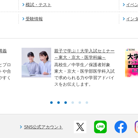
模試・テスト
イベ
受験情報
イン
講義
親子で学ぶ！大学入試セミナー
～東大・京大・医学科編～
とプロ
高校生／中学生／保護者対象
トや合
東大・京大・医学部医学科入試
やすく
で求められる力や学習アドバイ
スをお伝えします。
SNS公式アカウント