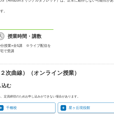
）、FireOS（Amazonオリジナルタブレット）は、正常に動作しない可
す。
）
授業時間・講数
0分授業×全5講 ※ライブ配信を
宅で受講
・２次曲線）（オンライン授業）
し込む
も、定員締切のためお申し込みができない場合があります。
千種校
星ヶ丘現役館