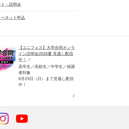
ント・説明会
ターネット申込
【ユニフェス】大学合同オンラ
大学受
イン説明会2026夏 見逃し配信
ント
中！
高校生
高卒生／高校生／中学生／保護
「栄冠
者対象
報が満
8月23日（日）まで見逃し配信
題集を
中！
す！