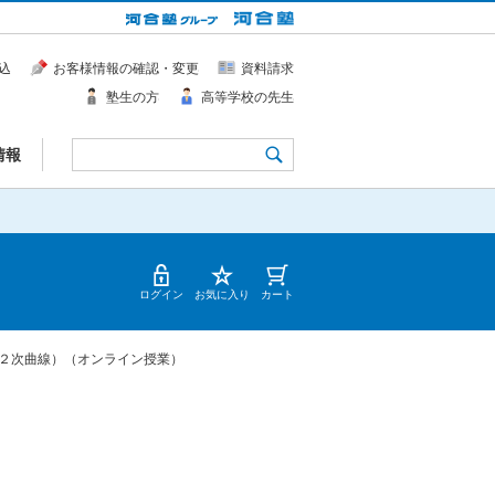
込
お客様情報の確認・変更
資料請求
塾生の方
高等学校の先生
情報
ログイン
お気に入り
カート
２次曲線）（オンライン授業）