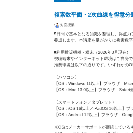
複素数平面・2次曲線を得意分
対面授業
5日間で基本となる知識を整理し、得点力
養成します。本講座を足がかりに複素数平
■利用推奨機種・端末（2026年3月現在）
視聴端末やインターネット環境はご自身で
推奨環境は以下の通りです。いずれかのO
〈パソコン〉
【OS：Windows 11以上】ブラウザ：Micros
【OS：Mac 13.0以上】ブラウザ：Safari
〈スマートフォン／タブレット〉
【OS：iOS 16以上／iPadOS 16以上】ブ
【OS：Android 12以上】ブラウザ：Googl
※OSはメーカーサポートが継続している