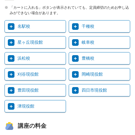
「カートに入れる」ボタンが表示されていても、定員締切のためお申し込
みができない場合があります。
名駅校
千種校
星ヶ丘現役館
岐阜校
浜松校
豊橋校
刈谷現役館
岡崎現役館
豊田現役館
四日市現役館
津現役館
講座の料金