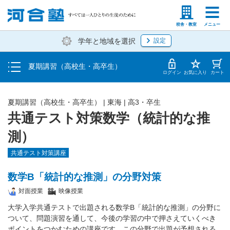
受講料・お申し込み方法
塾生の方
高等学校の先生
校舎・教室
メニュー
学年と地域を選択
設定
受講開始までの流れ
夏期講習（高校生・高卒生）
校舎・教室一覧
ログイン
お気に入り
カート
夏期講習（高校生・高卒生）
|
東海
|
高3・卒生
共通テスト対策数学（統計的な推
測）
共通テスト対策講座
数学B「統計的な推測」の分野対策
対面授業
映像授業
大学入学共通テストで出題される数学B「統計的な推測」の分野に
ついて、問題演習を通して、今後の学習の中で押さえていくべき
ポイントをつかむための講座です。この分野で出題が予想される