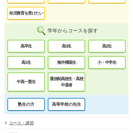
幼児教育を受けたい
学年からコースを探す
高卒生
高3生
高2生
高1生
海外帰国生
小・中学生
通信制高校生・高校
中高一貫生
中退者
塾生の方
高等学校の先生
コース・講習