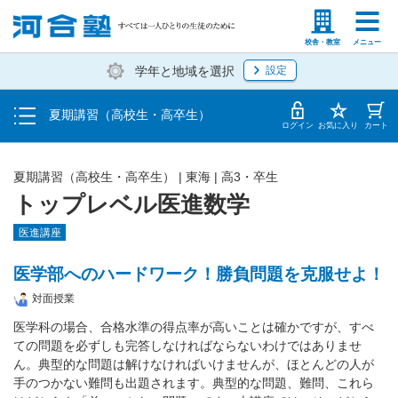
受講料・お申し込み方法
塾生の方
高等学校の先生
校舎・教室
メニュー
学年と地域を選択
設定
受講開始までの流れ
夏期講習（高校生・高卒生）
校舎・教室一覧
ログイン
お気に入り
カート
夏期講習（高校生・高卒生）
|
東海
|
高3・卒生
トップレベル医進数学
医進講座
医学部へのハードワーク！勝負問題を克服せよ！
対面授業
医学科の場合、合格水準の得点率が高いことは確かですが、すべ
ての問題を必ずしも完答しなければならないわけではありませ
ん。典型的な問題は解けなければいけませんが、ほとんどの人が
手のつかない難問も出題されます。典型的な問題、難問、これら