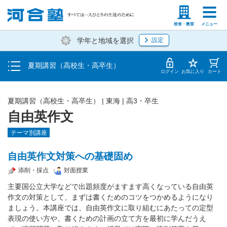
受講料・お申し込み方法
塾生の方
高等学校の先生
校舎・教室
メニュー
学年と地域を選択
設定
受講開始までの流れ
夏期講習（高校生・高卒生）
校舎・教室一覧
ログイン
お気に入り
カート
夏期講習（高校生・高卒生）
|
東海
|
高3・卒生
自由英作文
テーマ別講座
自由英作文対策への基礎固め
添削・採点
対面授業
主要国公立大学などで出題頻度がますます高くなっている自由英
作文の対策として、まずは書くためのコツをつかめるようになり
ましょう。本講座では、自由英作文に取り組むにあたっての定型
表現の使い方や、書くための計画の立て方を最初に学んだうえ