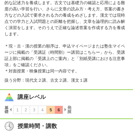
的な記述力を養成します。古文では基礎力の確認と応用による難
度の高い学習を行い、さらに文章の読み方・考え方、答案の書き
方などの入試で要求される力の養成をめざします。漢文では現時
点での学力と入試問題との距離を把握し、文章を論理的に読み解
く演習をします。そのうえで正確な論述答案を作成する力を養成
します。
＊現・古・漢の授業の順序は、申込マイページまたは塾生マイペ
ージに掲載の「受講証（時間割）ー講習はこちらー」から、受講
証上部に掲載の「受講上のご案内」と「別紙受講における注意事
項」をご確認ください。
＊対面授業・映像授業は同一内容です。
扱う分野：現代文２講、古文２講、漢文１講
講座レベル
授業時間・講数