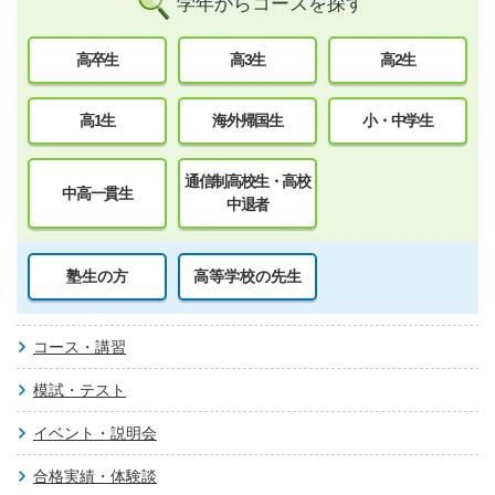
学年からコースを探す
高卒生
高3生
高2生
高1生
海外帰国生
小・中学生
通信制高校生・高校
中高一貫生
中退者
塾生の方
高等学校の先生
コース・講習
模試・テスト
イベント・説明会
合格実績・体験談