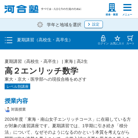
受講料・お申し込み方法
塾生の方
高等学校の先生
校舎・教室
メニュー
学年と地域を選択
設定
受講開始までの流れ
夏期講習（高校生・高卒生）
校舎・教室一覧
ログイン
お気に入り
カート
夏期講習（高校生・高卒生）
|
東海
|
高2生
高２エンリッチ数学
東大・京大・医学部への現役合格をめざす
レベル別講座
授業内容
対面授業
2026年度「東海・南山女子エンリッチコース」に在籍している方
が対象の速習講座です。夏期講習では、1学期に引き続き「積分
法」について、なぜそのようになるのかという本質を考えながら