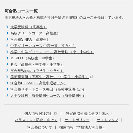
河合塾コース一覧
※学校法人河合塾と株式会社河合塾進学研究社のコースを掲載しています。
大学受験科 （高卒生）
高校グリーンコース（高校生）
河合塾SINKA （高校生）
中学グリーンコース 中高一貫 （中学生）
小学・中学グリーンコース 高校受験 （小・中学生）
MEPLO （高校生・中学生）
Ｋ会（高校生・中学生・小学生）
河合塾Wings （中学生・小学生）
美術研究所（高卒生・高校生・中学生・小学生）
河合塾COSMO （高校中退者ほか）
河合塾サポートコース梅田 （高校中退者ほか）
大学受験科 海外帰国生コース （海外帰国生）
個人情報保護方針
特定商取引法に基づく表示
ハラスメント防止に向けて
サイトポリシー
サイトマップ
河合塾について
採用情報（学校法人河合塾）