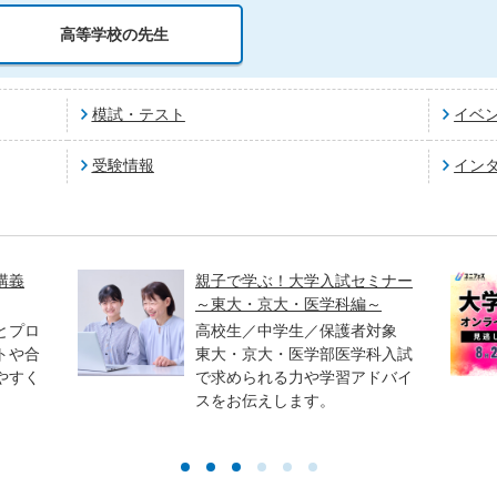
高等学校の先生
模試・テスト
イベ
受験情報
イン
講義
親子で学ぶ！大学入試セミナー
～東大・京大・医学科編～
とプロ
高校生／中学生／保護者対象
トや合
東大・京大・医学部医学科入試
やすく
で求められる力や学習アドバイ
スをお伝えします。