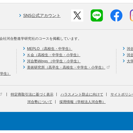
SNS公式アカウント
会社河合塾進学研究社のコースを掲載しています。
MEPLO （高校生・中学生）
河
Ｋ会（高校生・中学生・小学生）
河
河合塾Wings （中学生・小学生）
大
美術研究所（高卒生・高校生・中学生・小学生）
中学生）
特定商取引法に基づく表示
ハラスメント防止に向けて
サイトポリシ
河合塾について
採用情報（学校法人河合塾）