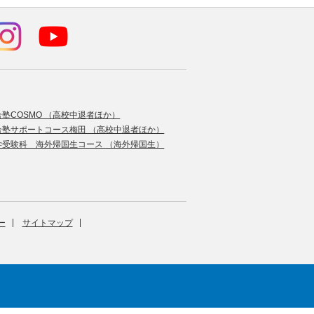
合塾COSMO （高校中退者ほか）
合塾サポートコース梅田 （高校中退者ほか）
学受験科 海外帰国生コース （海外帰国生）
ー
サイトマップ