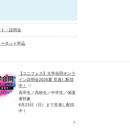
ント・説明会
ターネット申込
【ユニフェス】大学合同オンラ
大学受
イン説明会2026夏 見逃し配信
ント
中！
高校生
高卒生／高校生／中学生／保護
「栄冠
者対象
報が満
8月23日（日）まで見逃し配信
題集を
中！
す！