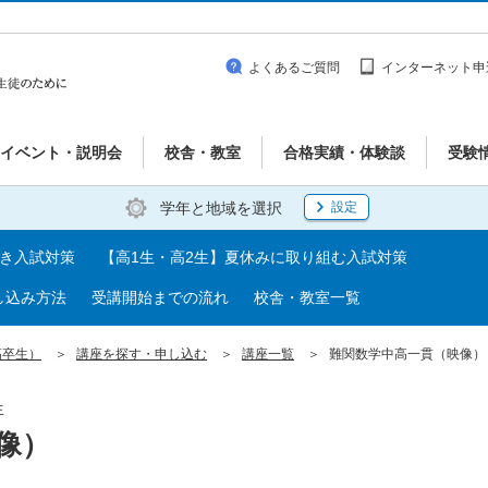
よくあるご質問
インターネット申
イベント・説明会
校舎・教室
合格実績・体験談
受験
学年と地域を選択
設定
べき入試対策
【高1生・高2生】夏休みに取り組む入試対策
し込み方法
受講開始までの流れ
校舎・教室一覧
高卒生）
講座を探す・申し込む
講座一覧
難関数学中高一貫（映像）
生
像）