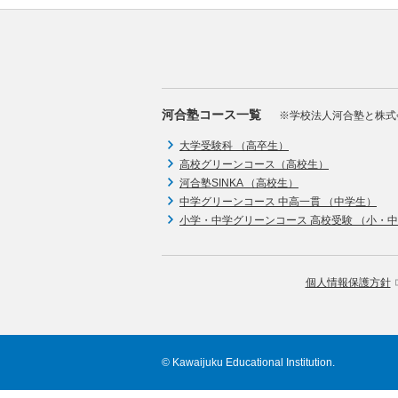
河合塾コース一覧
※学校法人河合塾と株式
大学受験科 （高卒生）
高校グリーンコース（高校生）
河合塾SINKA （高校生）
中学グリーンコース 中高一貫 （中学生）
小学・中学グリーンコース 高校受験 （小・
個人情報保護方針
© Kawaijuku Educational Institution.