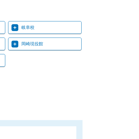
岐阜校
岡崎現役館