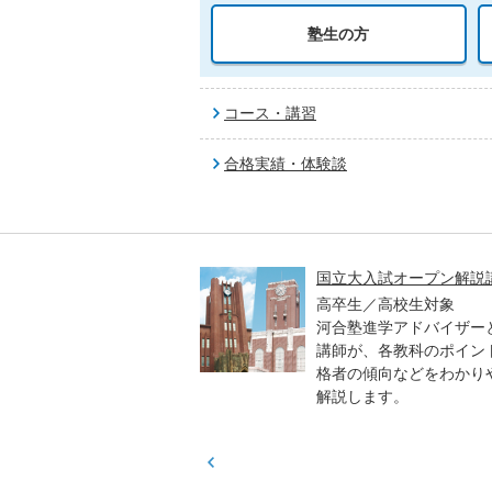
塾生の方
コース・講習
合格実績・体験談
高一貫校 中学生テスト
国立大入試オープン解説
貫校の中3生対象
高卒生／高校生対象
模のテストを受験して、
河合塾進学アドバイザー
実力と伸ばすべき力を知
講師が、各教科のポイン
格者の傾向などをわかり
解説します。