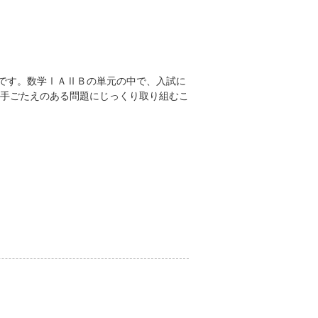
座です。数学ⅠＡⅡＢの単元の中で、入試に
手ごたえのある問題にじっくり取り組むこ