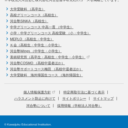
※学校法人河合塾と株式会社河合塾進学研究社のコースを掲載しています。
大学受験科 （高卒生）
高校グリーンコース（高校生）
河合塾SINKA （高校生）
中学グリーンコース 中高一貫 （中学生）
小学・中学グリーンコース 高校受験 （小・中学生）
MEPLO （高校生・中学生）
Ｋ会（高校生・中学生・小学生）
河合塾Wings （中学生・小学生）
美術研究所（高卒生・高校生・中学生・小学生）
河合塾COSMO （高校中退者ほか）
河合塾サポートコース梅田 （高校中退者ほか）
大学受験科 海外帰国生コース （海外帰国生）
個人情報保護方針
特定商取引法に基づく表示
ハラスメント防止に向けて
サイトポリシー
サイトマップ
河合塾について
採用情報（学校法人河合塾）
© Kawaijuku Educational Institution.