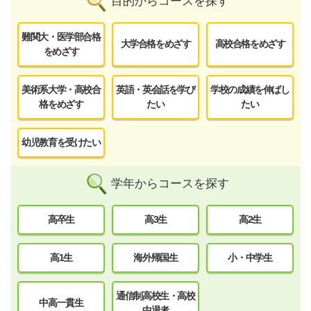
目的からコースを探す
難関大・医学部合格
大学合格をめざす
高校合格をめざす
をめざす
美術系大学・高校合
英語・英会話を学び
学校の成績を伸ばし
格をめざす
たい
たい
幼児教育を受けたい
学年からコースを探す
高卒生
高3生
高2生
高1生
海外帰国生
小・中学生
通信制高校生・高校
中高一貫生
中退者