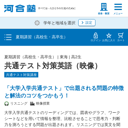
受講料・お申し込み方法
塾生の方
高等学校の先生
校舎・教室
メニュー
学年と地域を選択
設定
受講開始までの流れ
夏期講習（高校生・高卒生）
校舎・教室一覧
ログイン
お気に入り
カート
夏期講習（高校生・高卒生）
|
東海
|
高2生
共通テスト対策英語（映像）
共通テスト対策講座
「大学入学共通テスト」で出題される問題の特徴
と解法のコツをつかもう！
リスニング
映像授業
大学入学共通テストのリーディングでは、図表やグラフ、ワーク
シートなどを用いて情報を整理、比較させることで思考力・判断
力を測ろうとする問題が出題されます。リスニングでは英文を聞