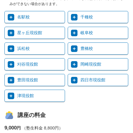
みができない場合があります。
名駅校
千種校
星ヶ丘現役館
岐阜校
浜松校
豊橋校
刈谷現役館
岡崎現役館
豊田現役館
四日市現役館
津現役館
講座の料金
9,000
円
（塾生料金 8,800円）