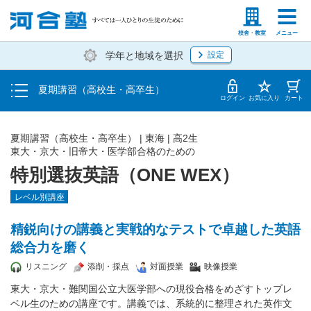
受講料・お申し込み方法
塾生の方
高等学校の先生
校舎・教室
メニュー
学年と地域を選択
設定
受講開始までの流れ
夏期講習（高校生・高卒生）
校舎・教室一覧
ログイン
お気に入り
カート
夏期講習（高校生・高卒生）
|
東海
|
高2生
東大・京大・旧帝大・医学部合格のための
特別選抜英語（ONE WEX）
レベル別講座
精鋭向けの講義と実戦的なテストで卓越した英語
総合力を磨く
リスニング
添削・採点
対面授業
映像授業
東大・京大・難関国公立大医学部への現役合格をめざすトップレ
ベル生のための講座です。講義では、系統的に整理された英作文