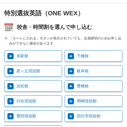
特別選抜英語（ONE WEX）
校舎・時間割を選んで申し込む
「カートに入れる」ボタンが表示されていても、定員締切のためお申し込
みができない場合があります。
名駅校
千種校
星ヶ丘現役館
岐阜校
浜松校
豊橋校
刈谷現役館
岡崎現役館
豊田現役館
四日市現役館