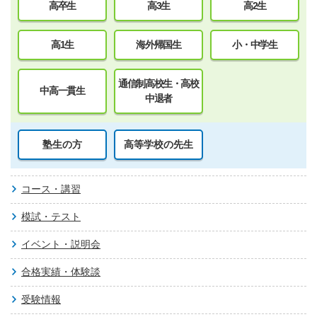
高卒生
高3生
高2生
高1生
海外帰国生
小・中学生
通信制高校生・高校
中高一貫生
中退者
塾生の方
高等学校の先生
コース・講習
模試・テスト
イベント・説明会
合格実績・体験談
受験情報