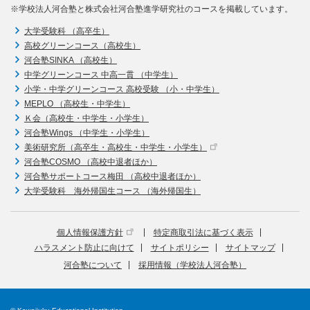
※学校法人河合塾と株式会社河合塾進学研究社のコースを掲載しています。
大学受験科 （高卒生）
高校グリーンコース（高校生）
河合塾SINKA （高校生）
中学グリーンコース 中高一貫 （中学生）
小学・中学グリーンコース 高校受験 （小・中学生）
MEPLO （高校生・中学生）
Ｋ会（高校生・中学生・小学生）
河合塾Wings （中学生・小学生）
美術研究所（高卒生・高校生・中学生・小学生）
河合塾COSMO （高校中退者ほか）
河合塾サポートコース梅田 （高校中退者ほか）
大学受験科 海外帰国生コース （海外帰国生）
個人情報保護方針
特定商取引法に基づく表示
ハラスメント防止に向けて
サイトポリシー
サイトマップ
河合塾について
採用情報（学校法人河合塾）