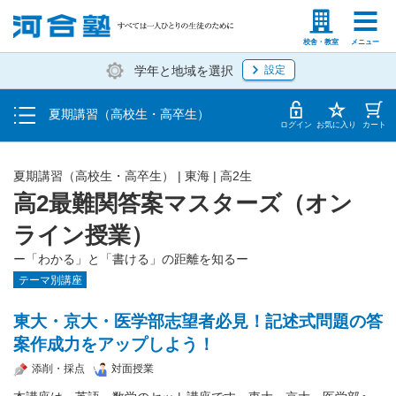
受講料・お申し込み方法
塾生の方
高等学校の先生
校舎・教室
メニュー
学年と地域を選択
設定
受講開始までの流れ
夏期講習（高校生・高卒生）
校舎・教室一覧
ログイン
お気に入り
カート
夏期講習（高校生・高卒生）
|
東海
|
高2生
高2最難関答案マスターズ（オン
ライン授業）
ー「わかる」と「書ける」の距離を知るー
テーマ別講座
東大・京大・医学部志望者必見！記述式問題の答
案作成力をアップしよう！
添削・採点
対面授業