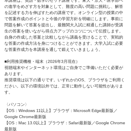
本講座は、英語・数学のセット講座です。東大・京大・医学部へ
の進学をめざす方を対象として、難度の高い問題に挑戦し、解答
を記述する力を伸ばすための講座です。オンライン型の授業の中
で答案作成のポイントと今後の学習方針を明確にします。事前に
問題を解いて答案を提出し、最難関大入試に精通した講師が受講
生の答案を使いながら得点力アップのコツについて伝授します。
自身の作成した答案と比較しながら講義を受けることで、実戦的
な答案の作成方法を身につけることができます。大学入試に必要
な答案作成力を本講座を通して鍛えていきましょう。
■利用推奨機種・端末（2026年3月現在）
視聴端末やインターネット環境はご自身でご準備いただく必要が
あります。
推奨環境は以下の通りです。いずれかのOS、ブラウザをご利用く
ださい。以下の環境以外では、正常に動作しない可能性がありま
す。
〈パソコン〉
【OS：Windows 11以上】ブラウザ：Microsoft Edge最新版／
Google Chrome最新版
【OS：Mac 13.0以上】ブラウザ：Safari最新版／Google Chrome
最新版