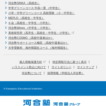
河合塾SINKA （高校生）
中学グリーンコース 中高一貫 （中学生）
小学・中学グリーンコース 高校受験 （小・中学生）
MEPLO （高校生・中学生）
Ｋ会（高校生・中学生・小学生）
河合塾Wings （中学生・小学生）
美術研究所（高卒生・高校生・中学生・小学生）
河合塾COSMO （高校中退者ほか）
河合塾サポートコース梅田 （高校中退者ほか）
大学受験科 海外帰国生コース （海外帰国生）
個人情報保護方針
特定商取引法に基づく表示
ハラスメント防止に向けて
サイトポリシー
サイトマップ
河合塾について
採用情報（学校法人河合塾）
© Kawaijuku Educational Institution.