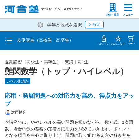
受講料・お申し込み方法
塾生の方
高等学校の先生
校舎・教室
メニュー
学年と地域を選択
設定
受講開始までの流れ
夏期講習（高校生・高卒生）
校舎・教室一覧
ログイン
お気に入り
カート
夏期講習（高校生・高卒生）
|
東海
|
高1生
難関数学（トップ・ハイレベル）
レベル別講座
応用・発展問題への対応力を高め、得点力をアッ
プ
対面授業
本講座では、ややレベルの高い問題を扱いながら、数と式、2次関
数、場合の数の基礎の定着と応用力を深めていきます。ポイント
となる項目を中心に取り上げ、問題に取り組む考え方や解き方を