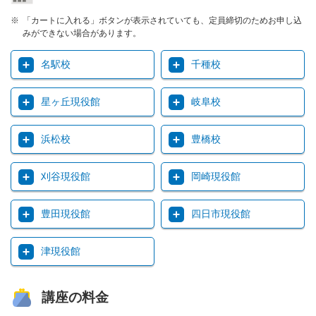
「カートに入れる」ボタンが表示されていても、定員締切のためお申し込
みができない場合があります。
名駅校
千種校
星ヶ丘現役館
岐阜校
浜松校
豊橋校
刈谷現役館
岡崎現役館
豊田現役館
四日市現役館
津現役館
講座の料金