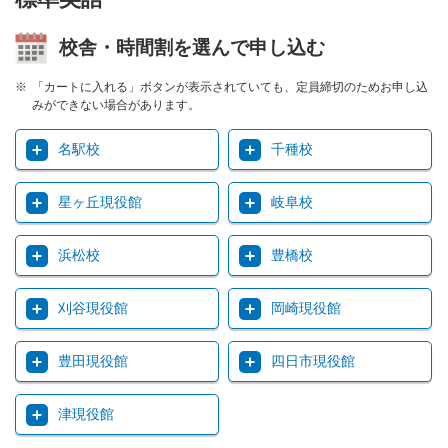
校舎・時間割を選んで申し込む
「カートに入れる」ボタンが表示されていても、定員締切のためお申し込
みができない場合があります。
名駅校
千種校
星ヶ丘現役館
岐阜校
浜松校
豊橋校
刈谷現役館
岡崎現役館
豊田現役館
四日市現役館
津現役館