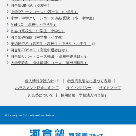
河合塾SINKA （高校生）
中学グリーンコース 中高一貫 （中学生）
小学・中学グリーンコース 高校受験 （小・中学生）
MEPLO （高校生・中学生）
Ｋ会（高校生・中学生・小学生）
河合塾Wings （中学生・小学生）
美術研究所（高卒生・高校生・中学生・小学生）
河合塾COSMO （高校中退者ほか）
河合塾サポートコース梅田 （高校中退者ほか）
大学受験科 海外帰国生コース （海外帰国生）
個人情報保護方針
特定商取引法に基づく表示
ハラスメント防止に向けて
サイトポリシー
サイトマップ
河合塾について
採用情報（学校法人河合塾）
© Kawaijuku Educational Institution.