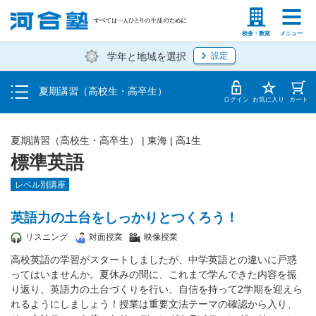
受講料・お申し込み方法
塾生の方
高等学校の先生
校舎・教室
メニュー
学年と地域を選択
設定
受講開始までの流れ
夏期講習（高校生・高卒生）
校舎・教室一覧
ログイン
お気に入り
カート
夏期講習（高校生・高卒生）
|
東海
|
高1生
標準英語
レベル別講座
英語力の土台をしっかりとつくろう！
リスニング
対面授業
映像授業
高校英語の学習がスタートしましたが、中学英語との違いに戸惑
ってはいませんか。夏休みの間に、これまで学んできた内容を振
り返り、英語力の土台づくりを行い、自信を持って2学期を迎えら
れるようにしましょう！授業は重要文法テーマの確認から入り、