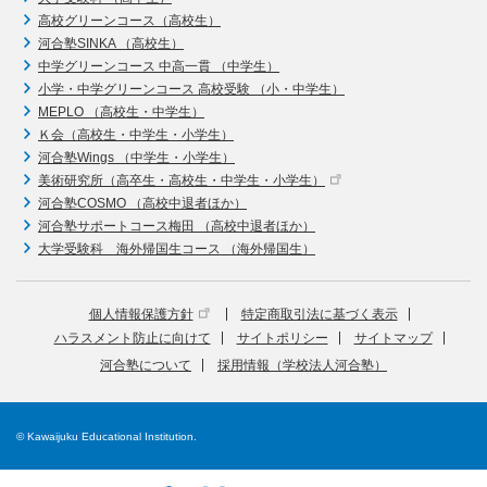
高校グリーンコース（高校生）
河合塾SINKA （高校生）
中学グリーンコース 中高一貫 （中学生）
小学・中学グリーンコース 高校受験 （小・中学生）
MEPLO （高校生・中学生）
Ｋ会（高校生・中学生・小学生）
河合塾Wings （中学生・小学生）
美術研究所（高卒生・高校生・中学生・小学生）
河合塾COSMO （高校中退者ほか）
河合塾サポートコース梅田 （高校中退者ほか）
大学受験科 海外帰国生コース （海外帰国生）
個人情報保護方針
特定商取引法に基づく表示
ハラスメント防止に向けて
サイトポリシー
サイトマップ
河合塾について
採用情報（学校法人河合塾）
© Kawaijuku Educational Institution.