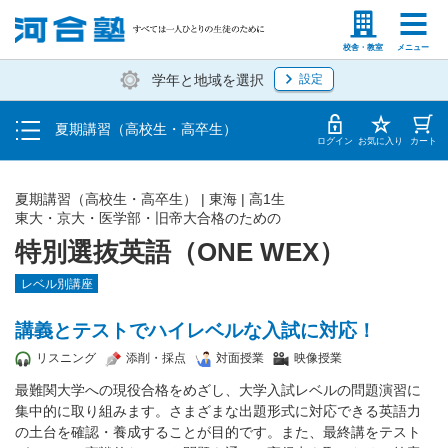
受講料・お申し込み方法
塾生の方
高等学校の先生
校舎・教室
メニュー
学年と地域を選択
設定
受講開始までの流れ
夏期講習（高校生・高卒生）
校舎・教室一覧
ログイン
お気に入り
カート
夏期講習（高校生・高卒生）
|
東海
|
高1生
東大・京大・医学部・旧帝大合格のための
特別選抜英語（ONE WEX）
レベル別講座
講義とテストでハイレベルな入試に対応！
リスニング
添削・採点
対面授業
映像授業
最難関大学への現役合格をめざし、大学入試レベルの問題演習に
集中的に取り組みます。さまざまな出題形式に対応できる英語力
の土台を確認・養成することが目的です。また、最終講をテスト