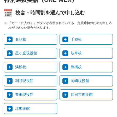
校舎・時間割を選んで申し込む
「カートに入れる」ボタンが表示されていても、定員締切のためお申し込
みができない場合があります。
名駅校
千種校
星ヶ丘現役館
岐阜校
浜松校
豊橋校
刈谷現役館
岡崎現役館
豊田現役館
四日市現役館
津現役館