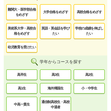
難関大・医学部合格
大学合格をめざす
高校合格をめざす
をめざす
美術系大学・高校合
英語・英会話を学び
学校の成績を伸ばし
格をめざす
たい
たい
幼児教育を受けたい
学年からコースを探す
高卒生
高3生
高2生
高1生
海外帰国生
小・中学生
通信制高校生・高校
中高一貫生
中退者