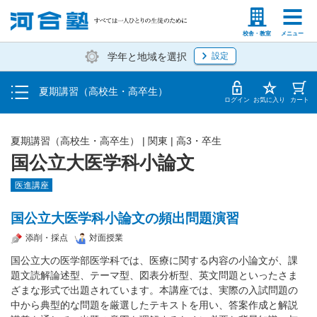
受講料・お申し込み方法
塾生の方
高等学校の先生
校舎・教室
メニュー
学年と地域を選択
設定
受講開始までの流れ
夏期講習（高校生・高卒生）
校舎・教室一覧
ログイン
お気に入り
カート
夏期講習（高校生・高卒生）
|
関東
|
高3・卒生
国公立大医学科小論文
医進講座
国公立大医学科小論文の頻出問題演習
添削・採点
対面授業
国公立大の医学部医学科では、医療に関する内容の小論文が、課
題文読解論述型、テーマ型、図表分析型、英文問題といったさま
ざまな形式で出題されています。本講座では、実際の入試問題の
中から典型的な問題を厳選したテキストを用い、答案作成と解説