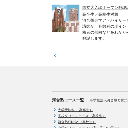
高一貫校 中学生テスト
国立大入試オープン解説
貫校の中3生対象
高卒生／高校生対象
模のテストを受験して、
河合塾進学アドバイザー
実力と伸ばすべき力を知
講師が、各教科のポイン
格者の傾向などをわかり
解説します。
河合塾コース一覧
※学校法人河合塾と株式
大学受験科 （高卒生）
高校グリーンコース（高校生）
河合塾SINKA （高校生）