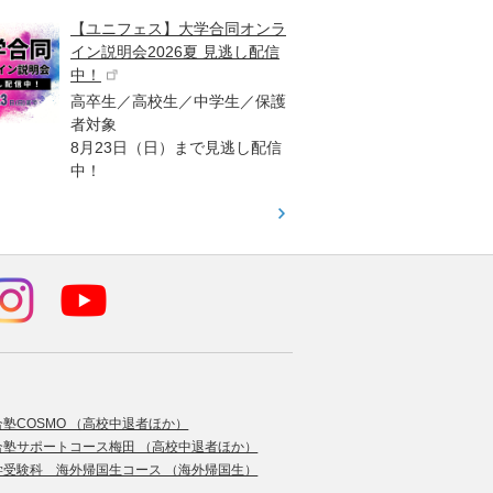
【ユニフェス】大学合同オンラ
大学受
イン説明会2026夏 見逃し配信
ント
中！
高校生
高卒生／高校生／中学生／保護
「栄冠
者対象
報が満
8月23日（日）まで見逃し配信
題集を
中！
す！
合塾COSMO （高校中退者ほか）
合塾サポートコース梅田 （高校中退者ほか）
学受験科 海外帰国生コース （海外帰国生）