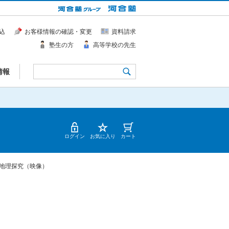
込
お客様情報の確認・変更
資料請求
塾生の方
高等学校の先生
情報
ログイン
お気に入り
カート
地理探究（映像）