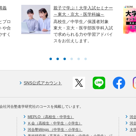
講義
親子で学ぶ！大学入試セミナー
～東大・京大・医学科編～
とプロ
高校生／中学生／保護者対象
トや合
東大・京大・医学部医学科入試
やすく
で求められる力や学習アドバイ
スをお伝えします。
SNS公式アカウント
会社河合塾進学研究社のコースを掲載しています。
MEPLO （高校生・中学生）
河
Ｋ会（高校生・中学生・小学生）
河
河合塾Wings （中学生・小学生）
大