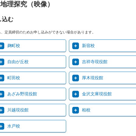
地理探究（映像）
し込む
も、定員締切のためお申し込みができない場合があります。
麹町校
新宿校
自由が丘校
吉祥寺現役館
町田校
厚木現役館
あざみ野現役館
金沢文庫現役館
川越現役館
柏校
水戸校