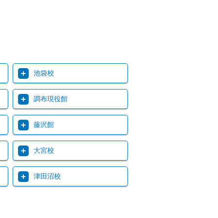
池袋校
調布現役館
藤沢館
大宮校
津田沼校