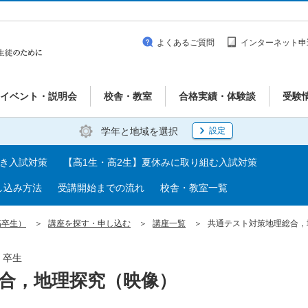
よくあるご質問
インターネット申
イベント・説明会
校舎・教室
合格実績・体験談
受験
学年と地域を選択
設定
べき入試対策
【高1生・高2生】夏休みに取り組む入試対策
し込み方法
受講開始までの流れ
校舎・教室一覧
高卒生）
講座を探す・申し込む
講座一覧
共通テスト対策地理総合，
・卒生
合，地理探究（映像）