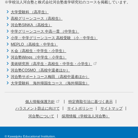
※学校法人河合塾と株式会社河合塾進学研究社のコースを掲載しています。
大学受験科 （高卒生）
高校グリーンコース（高校生）
河合塾SINKA （高校生）
中学グリーンコース 中高一貫 （中学生）
小学・中学グリーンコース 高校受験 （小・中学生）
MEPLO （高校生・中学生）
Ｋ会（高校生・中学生・小学生）
河合塾Wings （中学生・小学生）
美術研究所（高卒生・高校生・中学生・小学生）
河合塾COSMO （高校中退者ほか）
河合塾サポートコース梅田 （高校中退者ほか）
大学受験科 海外帰国生コース （海外帰国生）
個人情報保護方針
特定商取引法に基づく表示
ハラスメント防止に向けて
サイトポリシー
サイトマップ
河合塾について
採用情報（学校法人河合塾）
© Kawaijuku Educational Institution.