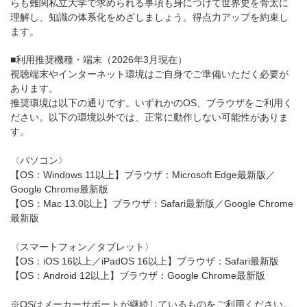
らも難関私立大学で求められる事項も身につけて世界史を骨太に
理解し、知識の体系化をめざしましょう。得点力アップを約束し
ます。
■利用推奨機種・端末（2026年3月現在）
視聴端末やインターネット環境はご自身でご準備いただく必要が
あります。
推奨環境は以下の通りです。いずれかのOS、ブラウザをご利用く
ださい。以下の環境以外では、正常に動作しない可能性がありま
す。
〈パソコン〉
【OS：Windows 11以上】ブラウザ：Microsoft Edge最新版／
Google Chrome最新版
【OS：Mac 13.0以上】ブラウザ：Safari最新版／Google Chrome
最新版
〈スマートフォン／タブレット〉
【OS：iOS 16以上／iPadOS 16以上】ブラウザ：Safari最新版
【OS：Android 12以上】ブラウザ：Google Chrome最新版
※OSはメーカーサポートが継続しているものをご利用ください。