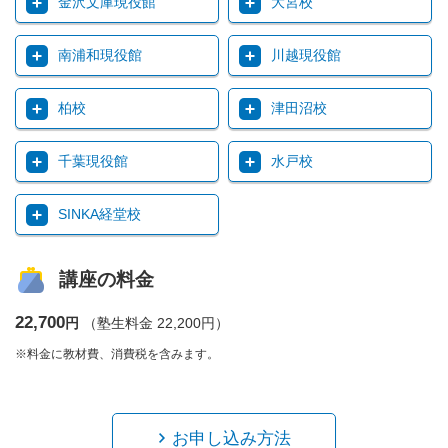
金沢文庫現役館
大宮校
南浦和現役館
川越現役館
柏校
津田沼校
千葉現役館
水戸校
SINKA経堂校
講座の料金
22,700
円
（塾生料金 22,200円）
※料金に教材費、消費税を含みます。
お申し込み方法