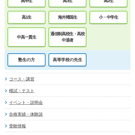
高卒生
高3生
高2生
高1生
海外帰国生
小・中学生
通信制高校生・高校
中高一貫生
中退者
塾生の方
高等学校の先生
コース・講習
模試・テスト
イベント・説明会
合格実績・体験談
受験情報