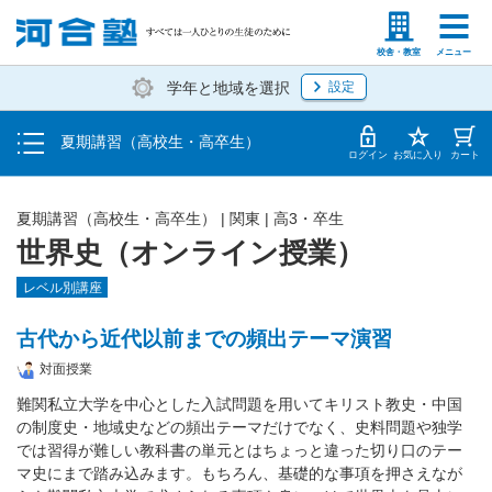
受講料・お申し込み方法
塾生の方
高等学校の先生
校舎・教室
メニュー
学年と地域を選択
設定
受講開始までの流れ
夏期講習（高校生・高卒生）
校舎・教室一覧
ログイン
お気に入り
カート
夏期講習（高校生・高卒生）
|
関東
|
高3・卒生
世界史（オンライン授業）
レベル別講座
古代から近代以前までの頻出テーマ演習
対面授業
難関私立大学を中心とした入試問題を用いてキリスト教史・中国
の制度史・地域史などの頻出テーマだけでなく、史料問題や独学
では習得が難しい教科書の単元とはちょっと違った切り口のテー
マ史にまで踏み込みます。もちろん、基礎的な事項を押さえなが