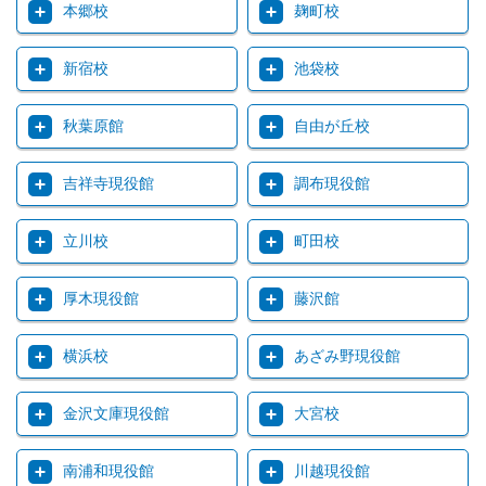
本郷校
麹町校
新宿校
池袋校
秋葉原館
自由が丘校
吉祥寺現役館
調布現役館
立川校
町田校
厚木現役館
藤沢館
横浜校
あざみ野現役館
金沢文庫現役館
大宮校
南浦和現役館
川越現役館