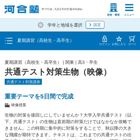
受講料・お申し込み方法
塾生の方
高等学校の先生
校舎・教室
メニュー
学年と地域を選択
設定
受講開始までの流れ
夏期講習（高校生・高卒生）
校舎・教室一覧
ログイン
お気に入り
カート
夏期講習（高校生・高卒生）
|
関東
|
高3・卒生
共通テスト対策生物（映像）
共通テスト対策講座
重要テーマを5日間で完成
映像授業
生物の対策を後回しにしていませんか？大学入学共通テスト（以
下、共通テスト）の生物は直前期の対策だけではなかなか攻略で
きません。この時期に集中的に対策をすることで、秋以降の大き
な飛躍が期待できます。テキストは、これまでの共通テストの出