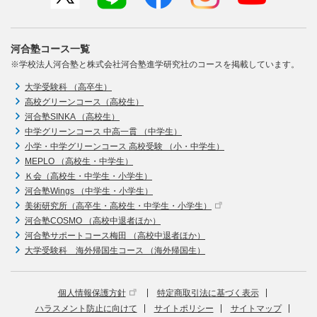
河合塾コース一覧
※学校法人河合塾と株式会社河合塾進学研究社のコースを掲載しています。
大学受験科 （高卒生）
高校グリーンコース（高校生）
河合塾SINKA （高校生）
中学グリーンコース 中高一貫 （中学生）
小学・中学グリーンコース 高校受験 （小・中学生）
MEPLO （高校生・中学生）
Ｋ会（高校生・中学生・小学生）
河合塾Wings （中学生・小学生）
美術研究所（高卒生・高校生・中学生・小学生）
河合塾COSMO （高校中退者ほか）
河合塾サポートコース梅田 （高校中退者ほか）
大学受験科 海外帰国生コース （海外帰国生）
個人情報保護方針
特定商取引法に基づく表示
ハラスメント防止に向けて
サイトポリシー
サイトマップ