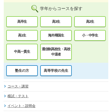
学年からコースを探す
高卒生
高3生
高2生
高1生
海外帰国生
小・中学生
通信制高校生・高校
中高一貫生
中退者
塾生の方
高等学校の先生
コース・講習
模試・テスト
イベント・説明会