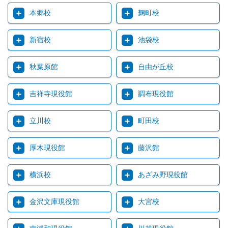
本郷校
麹町校
新宿校
池袋校
秋葉原館
自由が丘校
吉祥寺現役館
調布現役館
立川校
町田校
厚木現役館
藤沢館
横浜校
あざみ野現役館
金沢文庫現役館
大宮校