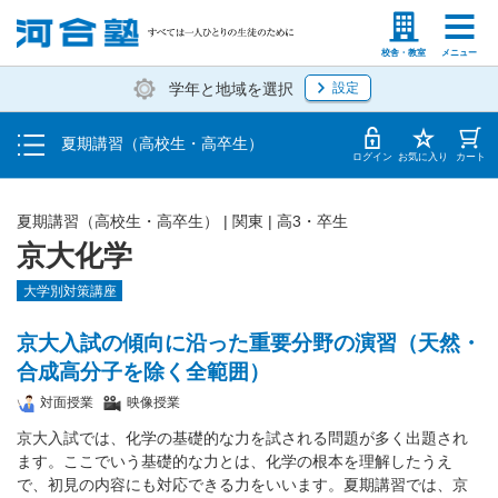
受講料・お申し込み方法
塾生の方
高等学校の先生
校舎・教室
メニュー
学年と地域を選択
設定
受講開始までの流れ
夏期講習（高校生・高卒生）
校舎・教室一覧
ログイン
お気に入り
カート
夏期講習（高校生・高卒生）
|
関東
|
高3・卒生
京大化学
大学別対策講座
京大入試の傾向に沿った重要分野の演習（天然・
合成高分子を除く全範囲）
対面授業
映像授業
京大入試では、化学の基礎的な力を試される問題が多く出題され
ます。ここでいう基礎的な力とは、化学の根本を理解したうえ
で、初見の内容にも対応できる力をいいます。夏期講習では、京