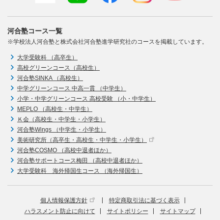
河合塾コース一覧
※学校法人河合塾と株式会社河合塾進学研究社のコースを掲載しています。
大学受験科 （高卒生）
高校グリーンコース（高校生）
河合塾SINKA （高校生）
中学グリーンコース 中高一貫 （中学生）
小学・中学グリーンコース 高校受験 （小・中学生）
MEPLO （高校生・中学生）
Ｋ会（高校生・中学生・小学生）
河合塾Wings （中学生・小学生）
美術研究所（高卒生・高校生・中学生・小学生）
河合塾COSMO （高校中退者ほか）
河合塾サポートコース梅田 （高校中退者ほか）
大学受験科 海外帰国生コース （海外帰国生）
個人情報保護方針
特定商取引法に基づく表示
ハラスメント防止に向けて
サイトポリシー
サイトマップ