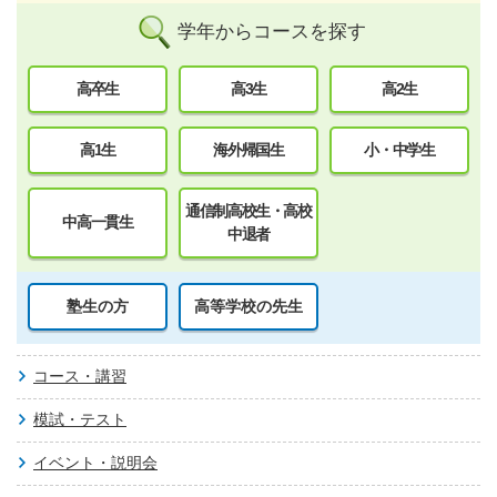
学年からコースを探す
高卒生
高3生
高2生
高1生
海外帰国生
小・中学生
通信制高校生・高校
中高一貫生
中退者
塾生の方
高等学校の先生
コース・講習
模試・テスト
イベント・説明会