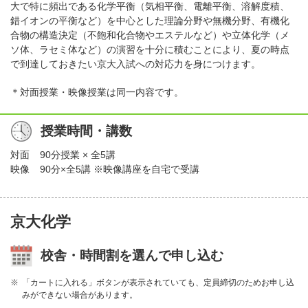
大で特に頻出である化学平衡（気相平衡、電離平衡、溶解度積、
錯イオンの平衡など）を中心とした理論分野や無機分野、有機化
合物の構造決定（不飽和化合物やエステルなど）や立体化学（メ
ソ体、ラセミ体など）の演習を十分に積むことにより、夏の時点
で到達しておきたい京大入試への対応力を身につけます。
＊対面授業・映像授業は同一内容です。
授業時間・講数
対面
90分授業 × 全5講
映像
90分×全5講 ※映像講座を自宅で受講
京大化学
校舎・時間割を選んで申し込む
「カートに入れる」ボタンが表示されていても、定員締切のためお申し込
みができない場合があります。