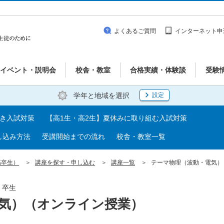
よくあるご質問
インターネット申
イベント・説明会
校舎・教室
合格実績・体験談
受験
学年と地域を選択
設定
べき入試対策
【高1生・高2生】夏休みに取り組む入試対策
し込み方法
受講開始までの流れ
校舎・教室一覧
高卒生）
講座を探す・申し込む
講座一覧
テーマ物理（波動・電気）
・卒生
気）（オンライン授業）