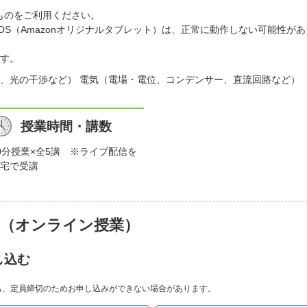
ものをご利用ください。
）、FireOS（Amazonオリジナルタブレット）は、正常に動作しない可
す。
、光の干渉など） 電気（電場・電位、コンデンサー、直流回路など）
授業時間・講数
0分授業×全5講 ※ライブ配信を
宅で受講
）（オンライン授業）
し込む
も、定員締切のためお申し込みができない場合があります。