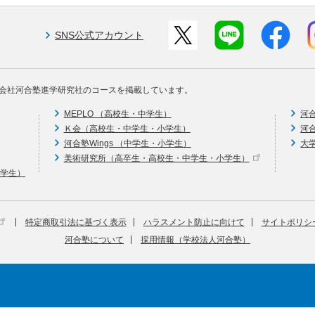
SNS公式アカウント
会社河合塾進学研究社のコースを掲載しています。
MEPLO （高校生・中学生）
河
Ｋ会（高校生・中学生・小学生）
河
河合塾Wings （中学生・小学生）
大
美術研究所（高卒生・高校生・中学生・小学生）
中学生）
特定商取引法に基づく表示
ハラスメント防止に向けて
サイトポリシ
河合塾について
採用情報（学校法人河合塾）