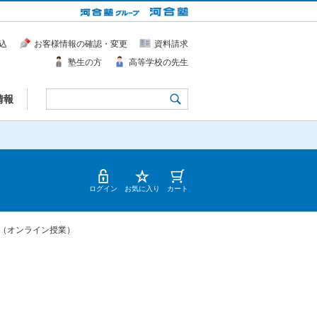
込
お客様情報の確認・変更
資料請求
塾生の方
高等学校の先生
情報
ログイン
お気に入り
カート
（オンライン授業）