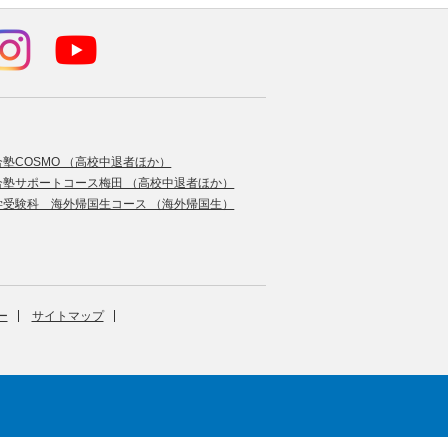
合塾COSMO （高校中退者ほか）
合塾サポートコース梅田 （高校中退者ほか）
学受験科 海外帰国生コース （海外帰国生）
ー
サイトマップ