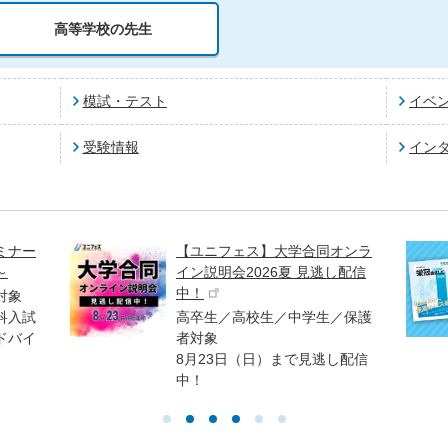
高等学校の先生
模試・テスト
イベ
受験情報
イン
ミナー
【ユニフェス】大学合同オンラ
～
イン説明会2026夏 見逃し配信
中！
対象
科入試
高卒生／高校生／中学生／保護
ドバイ
者対象
8月23日（日）まで見逃し配信
中！