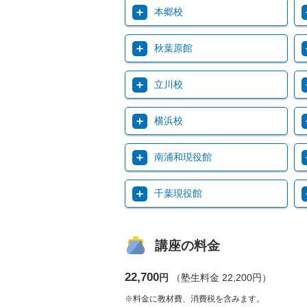
本郷校
秋葉原館
立川校
横浜校
南浦和現役館
千葉現役館
講座の料金
22,700
円
（塾生料金 22,200円）
※料金に教材費、消費税を含みます。