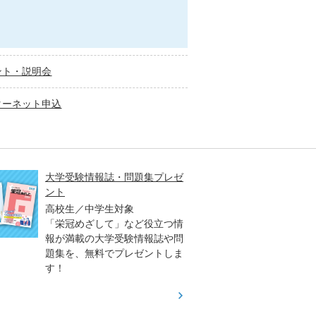
ント・説明会
ターネット申込
大学受験情報誌・問題集プレゼ
大学入
ント
高2生
高校生／中学生対象
3生対
「栄冠めざして」など役立つ情
「大学
報が満載の大学受験情報誌や問
早く、
題集を、無料でプレゼントしま
オリジ
す！
（日）