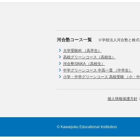
河合塾コース一覧
※学校法人河合塾と株式
大学受験科 （高卒生）
高校グリーンコース（高校生）
河合塾SINKA （高校生）
中学グリーンコース 中高一貫 （中学生）
小学・中学グリーンコース 高校受験 （小・
個人情報保護方針
© Kawaijuku Educational Institution.