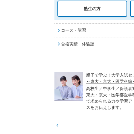
塾生の方
コース・講習
合格実績・体験談
入試オープン解説講義
親子で学ぶ！大学入試セ
～東大・京大・医学科編
／高校生対象
進学アドバイザーとプロ
高校生／中学生／保護者
、各教科のポイントや合
東大・京大・医学部医学
傾向などをわかりやすく
で求められる力や学習ア
ます。
スをお伝えします。