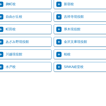
麹町校
新宿校
自由が丘校
吉祥寺現役館
町田校
厚木現役館
あざみ野現役館
金沢文庫現役館
川越現役館
柏校
水戸校
SINKA経堂校