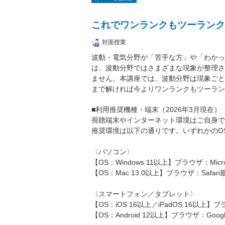
これでワンランクもツーランク
対面授業
波動・電気分野が「苦手な方」や「わかっ
は、波動分野ではさまざまな現象が整理さ
ません。本講座では、波動分野は現象ごと
まで解ければ今よりワンランクもツーラン
■利用推奨機種・端末（2026年3月現在）
視聴端末やインターネット環境はご自身で
推奨環境は以下の通りです。いずれかのO
〈パソコン〉
【OS：Windows 11以上】ブラウザ：Micros
【OS：Mac 13.0以上】ブラウザ：Safari
〈スマートフォン／タブレット〉
【OS：iOS 16以上／iPadOS 16以上】ブ
【OS：Android 12以上】ブラウザ：Googl