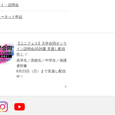
ント・説明会
ターネット申込
【ユニフェス】大学合同オンラ
大学受
イン説明会2026夏 見逃し配信
ント
中！
高校生
高卒生／高校生／中学生／保護
「栄冠
者対象
報が満
8月23日（日）まで見逃し配信
題集を
中！
す！