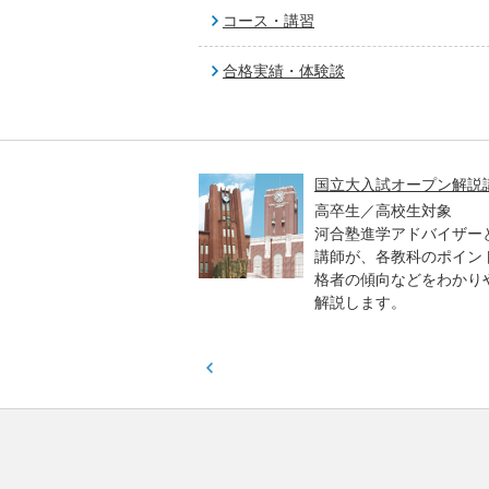
コース・講習
合格実績・体験談
高一貫校 中学生テスト
国立大入試オープン解説
貫校の中3生対象
高卒生／高校生対象
模のテストを受験して、
河合塾進学アドバイザー
実力と伸ばすべき力を知
講師が、各教科のポイン
格者の傾向などをわかり
解説します。