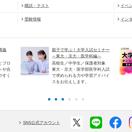
模試・テスト
イベ
受験情報
イン
講義
親子で学ぶ！大学入試セミナー
～東大・京大・医学科編～
とプロ
高校生／中学生／保護者対象
トや合
東大・京大・医学部医学科入試
やすく
で求められる力や学習アドバイ
スをお伝えします。
SNS公式アカウント