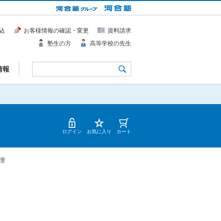
込
お客様情報の確認・変更
資料請求
塾生の方
高等学校の先生
情報
ログイン
お気に入り
カート
理