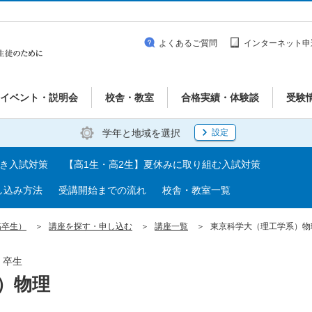
よくあるご質問
インターネット申
イベント・説明会
校舎・教室
合格実績・体験談
受験
学年と地域を選択
設定
べき入試対策
【高1生・高2生】夏休みに取り組む入試対策
し込み方法
受講開始までの流れ
校舎・教室一覧
高卒生）
講座を探す・申し込む
講座一覧
東京科学大（理工学系）物
・卒生
）物理