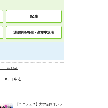
高1生
通信制高校生・高校中退者
ント・説明会
ターネット申込
【ユニフェス】大学合同オンラ
大学受