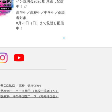
イン説明会2026夏 見逃し配信
ント
中！
高校生
高卒生／高校生／中学生／保護
「栄冠
者対象
報が満
8月23日（日）まで見逃し配信
題集を
中！
す！
合塾COSMO （高校中退者ほか）
合塾サポートコース梅田 （高校中退者ほか）
学受験科 海外帰国生コース （海外帰国生）