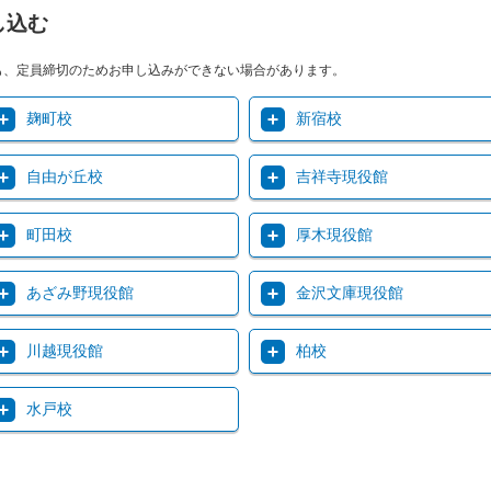
し込む
も、定員締切のためお申し込みができない場合があります。
麹町校
新宿校
自由が丘校
吉祥寺現役館
町田校
厚木現役館
あざみ野現役館
金沢文庫現役館
川越現役館
柏校
水戸校