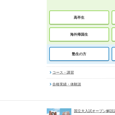
高卒生
海外帰国生
塾生の方
コース・講習
合格実績・体験談
高一貫校 中学生テスト
国立大入試オープン解説