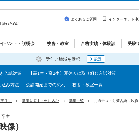
よくあるご質問
インターネット申
イベント・説明会
校舎・教室
合格実績・体験談
受験
学年と地域を選択
設定
べき入試対策
【高1生・高2生】夏休みに取り組む入試対策
し込み方法
受講開始までの流れ
校舎・教室一覧
高卒生）
講座を探す・申し込む
講座一覧
共通テスト対策古典（映像
・卒生
映像）