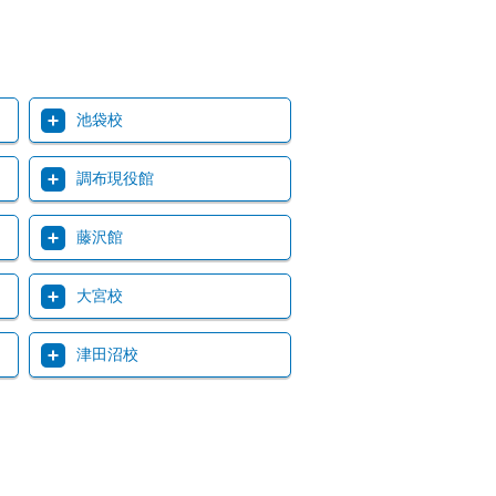
池袋校
調布現役館
藤沢館
大宮校
津田沼校