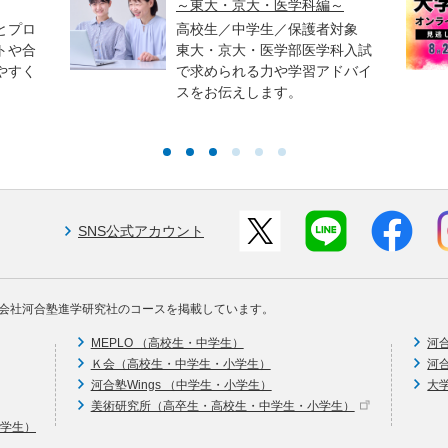
～東大・京大・医学科編～
とプロ
高校生／中学生／保護者対象
トや合
東大・京大・医学部医学科入試
やすく
で求められる力や学習アドバイ
スをお伝えします。
SNS公式アカウント
会社河合塾進学研究社のコースを掲載しています。
MEPLO （高校生・中学生）
河
Ｋ会（高校生・中学生・小学生）
河
河合塾Wings （中学生・小学生）
大
美術研究所（高卒生・高校生・中学生・小学生）
中学生）