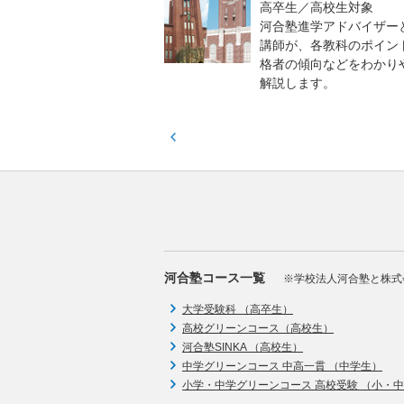
貫校の中3生対象
高卒生／高校生対象
模のテストを受験して、
河合塾進学アドバイザー
実力と伸ばすべき力を知
講師が、各教科のポイン
格者の傾向などをわかり
解説します。
河合塾コース一覧
※学校法人河合塾と株式
大学受験科 （高卒生）
高校グリーンコース（高校生）
河合塾SINKA （高校生）
中学グリーンコース 中高一貫 （中学生）
小学・中学グリーンコース 高校受験 （小・