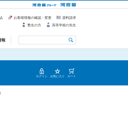
込
お客様情報の確認・変更
資料請求
塾生の方
高等学校の先生
情報
ログイン
お気に入り
カート
）