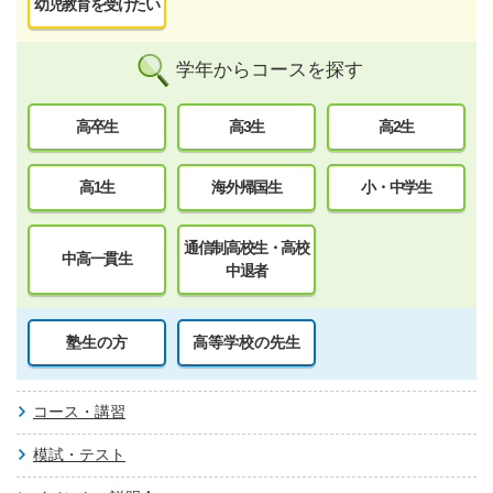
幼児教育を受けたい
学年からコースを探す
高卒生
高3生
高2生
高1生
海外帰国生
小・中学生
通信制高校生・高校
中高一貫生
中退者
塾生の方
高等学校の先生
コース・講習
模試・テスト