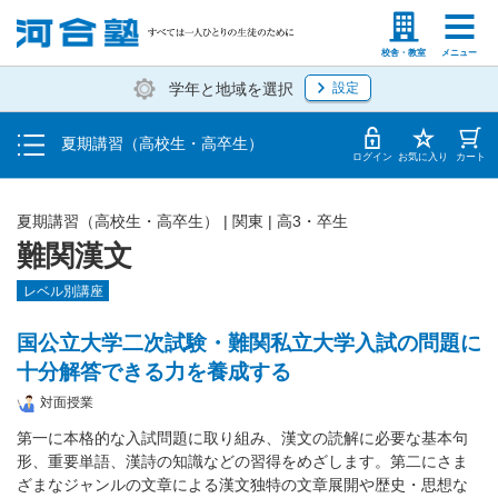
受講料・お申し込み方法
塾生の方
高等学校の先生
校舎・教室
メニュー
学年と地域を選択
設定
受講開始までの流れ
夏期講習（高校生・高卒生）
校舎・教室一覧
ログイン
お気に入り
カート
夏期講習（高校生・高卒生）
|
関東
|
高3・卒生
難関漢文
レベル別講座
国公立大学二次試験・難関私立大学入試の問題に
十分解答できる力を養成する
対面授業
第一に本格的な入試問題に取り組み、漢文の読解に必要な基本句
形、重要単語、漢詩の知識などの習得をめざします。第二にさま
ざまなジャンルの文章による漢文独特の文章展開や歴史・思想な