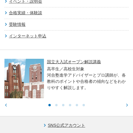
イベント・説明会
合格実績・体験談
受験情報
インターネット申込
国立大入試オープン解説講義
高卒生／高校生対象
河合塾進学アドバイザーとプロ講師が、各
教科のポイントや合格者の傾向などをわか
りやすく解説します。
SNS公式アカウント