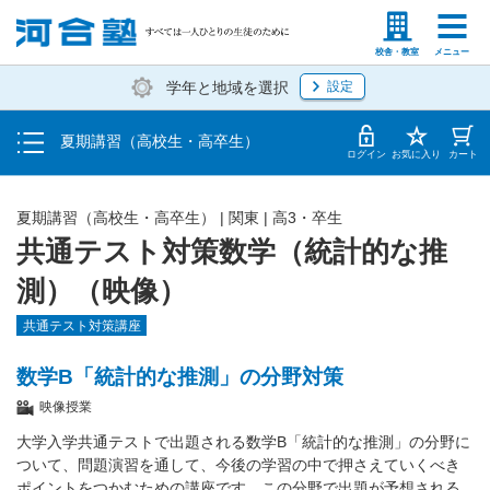
受講料・お申し込み方法
塾生の方
高等学校の先生
校舎・教室
メニュー
学年と地域を選択
設定
受講開始までの流れ
夏期講習（高校生・高卒生）
校舎・教室一覧
ログイン
お気に入り
カート
夏期講習（高校生・高卒生）
|
関東
|
高3・卒生
共通テスト対策数学（統計的な推
測）（映像）
共通テスト対策講座
数学B「統計的な推測」の分野対策
映像授業
大学入学共通テストで出題される数学B「統計的な推測」の分野に
ついて、問題演習を通して、今後の学習の中で押さえていくべき
ポイントをつかむための講座です。この分野で出題が予想される