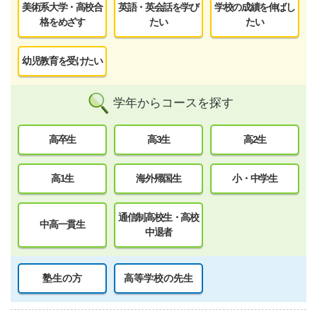
美術系大学・高校合
英語・英会話を学び
学校の成績を伸ばし
格をめざす
たい
たい
幼児教育を受けたい
学年からコースを探す
高卒生
高3生
高2生
高1生
海外帰国生
小・中学生
通信制高校生・高校
中高一貫生
中退者
塾生の方
高等学校の先生