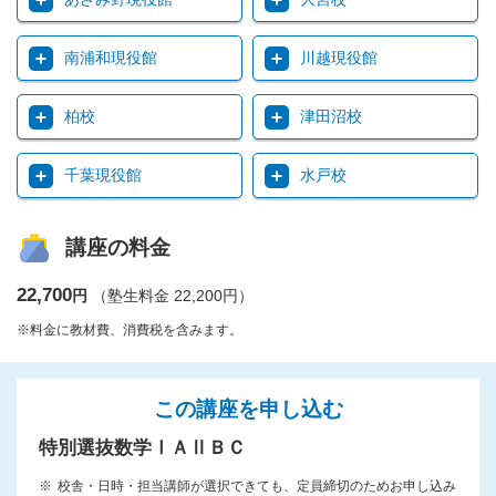
南浦和現役館
川越現役館
柏校
津田沼校
千葉現役館
水戸校
講座の料金
22,700
円
（塾生料金 22,200円）
※料金に教材費、消費税を含みます。
この講座を申し込む
特別選抜数学ⅠＡⅡＢＣ
校舎・日時・担当講師が選択できても、定員締切のためお申し込み