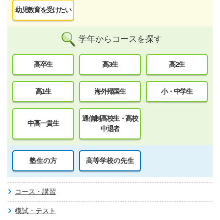
幼児教育を受けたい
学年からコースを探す
高卒生
高3生
高2生
高1生
海外帰国生
小・中学生
通信制高校生・高校
中高一貫生
中退者
塾生の方
高等学校の先生
コース・講習
模試・テスト