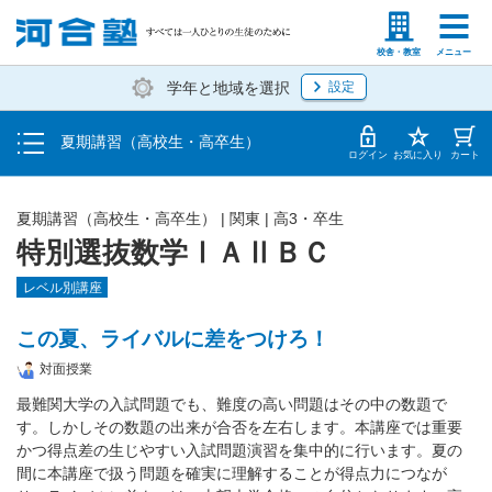
受講料・お申し込み方法
塾生の方
高等学校の先生
校舎・教室
メニュー
学年と地域を選択
設定
受講開始までの流れ
夏期講習（高校生・高卒生）
校舎・教室一覧
ログイン
お気に入り
カート
夏期講習（高校生・高卒生）
|
関東
|
高3・卒生
特別選抜数学ⅠＡⅡＢＣ
レベル別講座
この夏、ライバルに差をつけろ！
対面授業
最難関大学の入試問題でも、難度の高い問題はその中の数題で
す。しかしその数題の出来が合否を左右します。本講座では重要
かつ得点差の生じやすい入試問題演習を集中的に行います。夏の
間に本講座で扱う問題を確実に理解することが得点力につなが