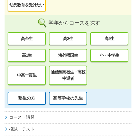
幼児教育を受けたい
学年からコースを探す
高卒生
高3生
高2生
高1生
海外帰国生
小・中学生
通信制高校生・高校
中高一貫生
中退者
塾生の方
高等学校の先生
コース・講習
模試・テスト