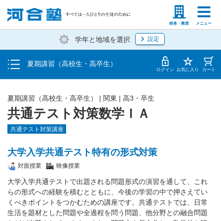
受講料・お申し込み方法
塾生の方
高等学校の先生
校舎・教室
メニュー
学年と地域を選択
設定
受講開始までの流れ
夏期講習（高校生・高卒生）
校舎・教室一覧
ログイン
お気に入り
カート
夏期講習（高校生・高卒生）
|
関東
|
高3・卒生
共通テスト対策数学ＩＡ
共通テスト対策講座
大学入学共通テスト特有の形式対策
対面授業
映像授業
大学入学共通テストで出題される問題形式の演習を通して、これ
らの形式への経験を積むとともに、今後の学習の中で押さえてい
くべきポイントをつかむための講座です。共通テストでは、日常
生活を題材とした問題や全過程を問う問題、他分野との融合問題