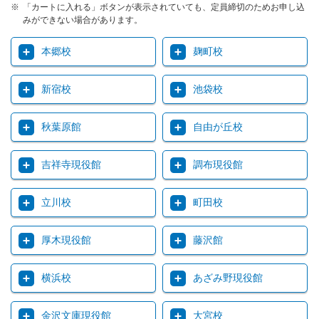
「カートに入れる」ボタンが表示されていても、定員締切のためお申し込
みができない場合があります。
本郷校
麹町校
新宿校
池袋校
秋葉原館
自由が丘校
吉祥寺現役館
調布現役館
立川校
町田校
厚木現役館
藤沢館
横浜校
あざみ野現役館
金沢文庫現役館
大宮校