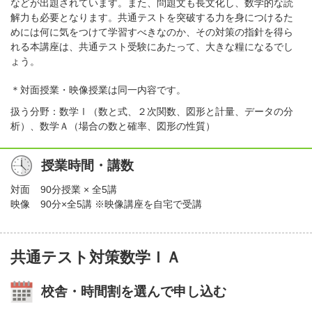
などが出題されています。また、問題文も長文化し、数学的な読
解力も必要となります。共通テストを突破する力を身につけるた
めには何に気をつけて学習すべきなのか、その対策の指針を得ら
れる本講座は、共通テスト受験にあたって、大きな糧になるでし
ょう。
＊対面授業・映像授業は同一内容です。
扱う分野：数学Ⅰ（数と式、２次関数、図形と計量、データの分
析）、数学Ａ（場合の数と確率、図形の性質）
授業時間・講数
対面
90分授業 × 全5講
映像
90分×全5講 ※映像講座を自宅で受講
共通テスト対策数学ＩＡ
校舎・時間割を選んで申し込む