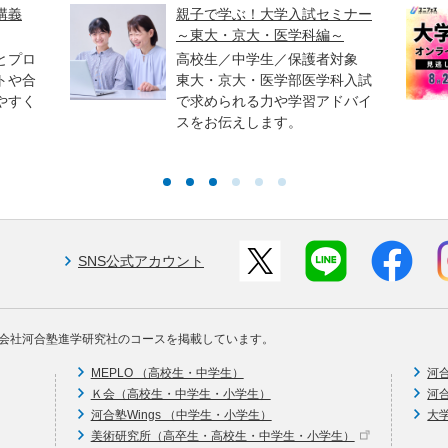
講義
親子で学ぶ！大学入試セミナー
～東大・京大・医学科編～
とプロ
高校生／中学生／保護者対象
トや合
東大・京大・医学部医学科入試
やすく
で求められる力や学習アドバイ
スをお伝えします。
SNS公式アカウント
会社河合塾進学研究社のコースを掲載しています。
MEPLO （高校生・中学生）
河
Ｋ会（高校生・中学生・小学生）
河
河合塾Wings （中学生・小学生）
大
美術研究所（高卒生・高校生・中学生・小学生）