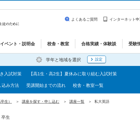
よくあるご質問
インターネット申
イベント・説明会
校舎・教室
合格実績・体験談
受験
学年と地域を選択
設定
べき入試対策
【高1生・高2生】夏休みに取り組む入試対策
し込み方法
受講開始までの流れ
校舎・教室一覧
高卒生）
講座を探す・申し込む
講座一覧
私大英語
・卒生