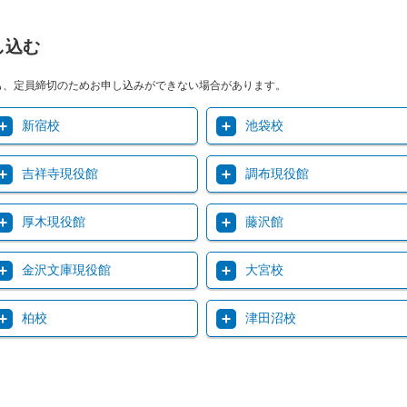
し込む
も、定員締切のためお申し込みができない場合があります。
新宿校
池袋校
吉祥寺現役館
調布現役館
厚木現役館
藤沢館
金沢文庫現役館
大宮校
柏校
津田沼校