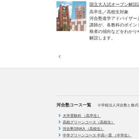
高一貫校 中学生テスト
国立大入試オープン解説
貫校の中3生対象
高卒生／高校生対象
模のテストを受験して、
河合塾進学アドバイザー
実力と伸ばすべき力を知
講師が、各教科のポイン
格者の傾向などをわかり
解説します。
河合塾コース一覧
※学校法人河合塾と株式
大学受験科 （高卒生）
高校グリーンコース（高校生）
河合塾SINKA （高校生）
中学グリーンコース 中高一貫 （中学生）