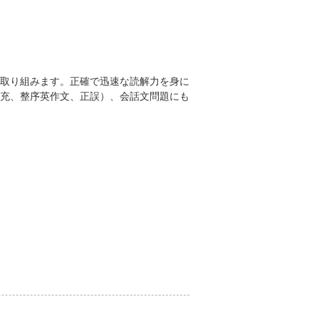
取り組みます。正確で迅速な読解力を身に
充、整序英作文、正誤）、会話文問題にも