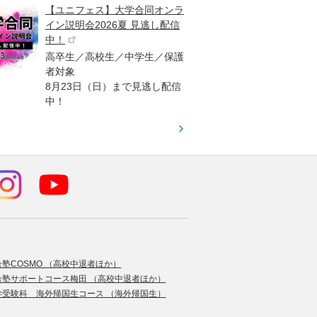
【ユニフェス】大学合同オンラ
大学受
イン説明会2026夏 見逃し配信
ント
中！
高校生
高卒生／高校生／中学生／保護
「栄冠
者対象
報が満
8月23日（日）まで見逃し配信
題集を
中！
す！
合塾COSMO （高校中退者ほか）
合塾サポートコース梅田 （高校中退者ほか）
学受験科 海外帰国生コース （海外帰国生）