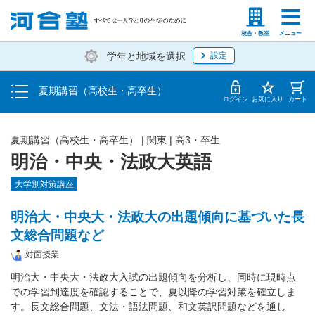
受講料・お申し込み方法
塾生の方
高等学校の先生
校舎・教室
メニュー
学年と地域を選択
設定
受講開始までの流れ
夏期講習（高校生・高卒生）
校舎・教室一覧
ログイン
お気に入り
カート
夏期講習（高校生・高卒生）
|
関東
|
高3・卒生
明治・中央・法政大英語
大学別対策講座
明治大・中央大・法政大の出題傾向に基づいた長
文総合問題など
対面授業
明治大・中央大・法政大入試の出題傾向を分析し、同時に現時点
での学習到達度を確認することで、夏以降の学習対策を確立しま
す。長文総合問題、文法・語法問題、和文英訳問題などを通し