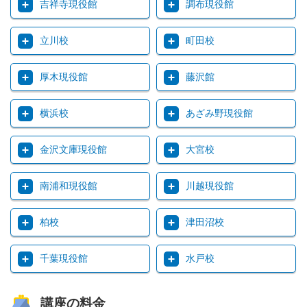
吉祥寺現役館
調布現役館
立川校
町田校
厚木現役館
藤沢館
横浜校
あざみ野現役館
金沢文庫現役館
大宮校
南浦和現役館
川越現役館
柏校
津田沼校
千葉現役館
水戸校
講座の料金