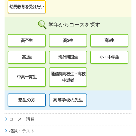
幼児教育を受けたい
学年からコースを探す
高卒生
高3生
高2生
高1生
海外帰国生
小・中学生
通信制高校生・高校
中高一貫生
中退者
塾生の方
高等学校の先生
コース・講習
模試・テスト