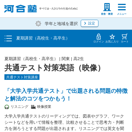
受講料・お申し込み方法
塾生の方
高等学校の先生
校舎・教室
メニュー
学年と地域を選択
設定
受講開始までの流れ
夏期講習（高校生・高卒生）
校舎・教室一覧
ログイン
お気に入り
カート
夏期講習（高校生・高卒生）
|
関東
|
高2生
共通テスト対策英語（映像）
共通テスト対策講座
「大学入学共通テスト」で出題される問題の特徴
と解法のコツをつかもう！
リスニング
映像授業
大学入学共通テストのリーディングでは、図表やグラフ、ワーク
シートなどを用いて情報を整理、比較させることで思考力・判断
力を測ろうとする問題が出題されます。リスニングでは英文を聞