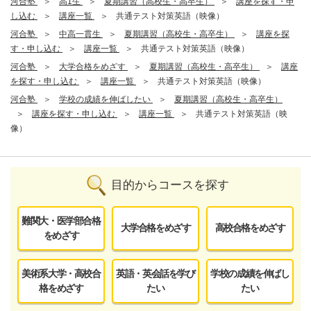
河合塾
高1生
夏期講習（高校生・高卒生）
講座を探す・申
し込む
講座一覧
共通テスト対策英語（映像）
河合塾
中高一貫生
夏期講習（高校生・高卒生）
講座を探
す・申し込む
講座一覧
共通テスト対策英語（映像）
河合塾
大学合格をめざす
夏期講習（高校生・高卒生）
講座
を探す・申し込む
講座一覧
共通テスト対策英語（映像）
河合塾
学校の成績を伸ばしたい
夏期講習（高校生・高卒生）
講座を探す・申し込む
講座一覧
共通テスト対策英語（映
像）
目的からコースを探す
難関大・医学部合格
大学合格をめざす
高校合格をめざす
をめざす
美術系大学・高校合
英語・英会話を学び
学校の成績を伸ばし
格をめざす
たい
たい