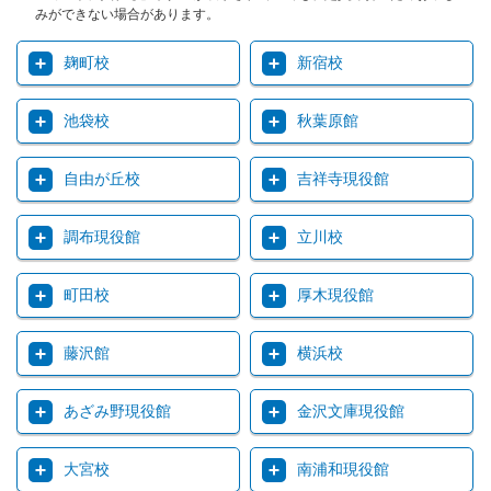
みができない場合があります。
麹町校
新宿校
池袋校
秋葉原館
自由が丘校
吉祥寺現役館
調布現役館
立川校
町田校
厚木現役館
藤沢館
横浜校
あざみ野現役館
金沢文庫現役館
大宮校
南浦和現役館