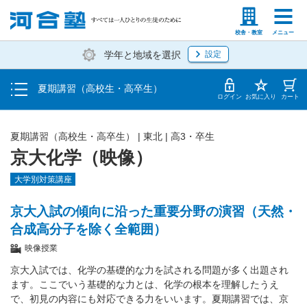
受講料・お申し込み方法
塾生の方
高等学校の先生
校舎・教室
メニュー
学年と地域を選択
設定
受講開始までの流れ
夏期講習（高校生・高卒生）
校舎・教室一覧
ログイン
お気に入り
カート
夏期講習（高校生・高卒生）
|
東北
|
高3・卒生
京大化学（映像）
大学別対策講座
京大入試の傾向に沿った重要分野の演習（天然・
合成高分子を除く全範囲）
映像授業
京大入試では、化学の基礎的な力を試される問題が多く出題され
ます。ここでいう基礎的な力とは、化学の根本を理解したうえ
で、初見の内容にも対応できる力をいいます。夏期講習では、京