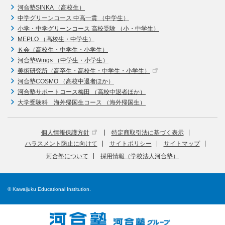
河合塾SINKA （高校生）
中学グリーンコース 中高一貫 （中学生）
小学・中学グリーンコース 高校受験 （小・中学生）
MEPLO （高校生・中学生）
Ｋ会（高校生・中学生・小学生）
河合塾Wings （中学生・小学生）
美術研究所（高卒生・高校生・中学生・小学生）
河合塾COSMO （高校中退者ほか）
河合塾サポートコース梅田 （高校中退者ほか）
大学受験科 海外帰国生コース （海外帰国生）
個人情報保護方針
特定商取引法に基づく表示
ハラスメント防止に向けて
サイトポリシー
サイトマップ
河合塾について
採用情報（学校法人河合塾）
© Kawaijuku Educational Institution.