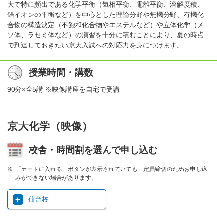
大で特に頻出である化学平衡（気相平衡、電離平衡、溶解度積、
錯イオンの平衡など）を中心とした理論分野や無機分野、有機化
合物の構造決定（不飽和化合物やエステルなど）や立体化学（メ
ソ体、ラセミ体など）の演習を十分に積むことにより、夏の時点
で到達しておきたい京大入試への対応力を身につけます。
授業時間・講数
90分×全5講 ※映像講座を自宅で受講
京大化学（映像）
校舎・時間割を選んで申し込む
「カートに入れる」ボタンが表示されていても、定員締切のためお申し込
みができない場合があります。
仙台校