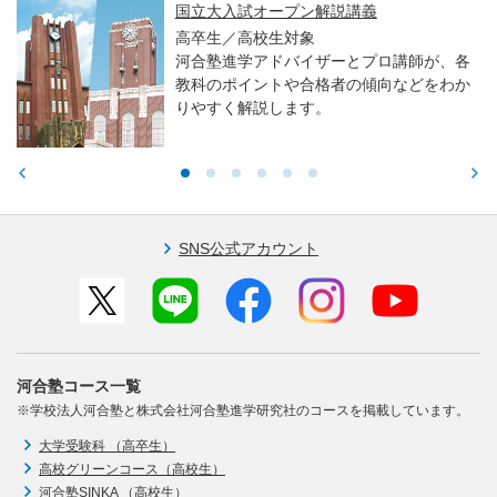
国立大入試オープン解説講義
高卒生／高校生対象
河合塾進学アドバイザーとプロ講師が、各
教科のポイントや合格者の傾向などをわか
りやすく解説します。
SNS公式アカウント
河合塾コース一覧
※学校法人河合塾と株式会社河合塾進学研究社のコースを掲載しています。
大学受験科 （高卒生）
高校グリーンコース（高校生）
河合塾SINKA （高校生）