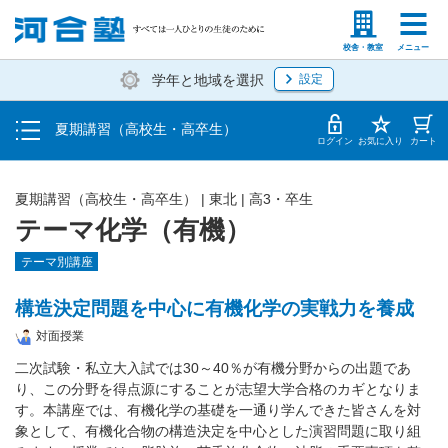
受講料・お申し込み方法
塾生の方
高等学校の先生
校舎・教室
メニュー
学年と地域を選択
設定
受講開始までの流れ
夏期講習（高校生・高卒生）
校舎・教室一覧
ログイン
お気に入り
カート
夏期講習（高校生・高卒生）
|
東北
|
高3・卒生
テーマ化学（有機）
テーマ別講座
構造決定問題を中心に有機化学の実戦力を養成
対面授業
二次試験・私立大入試では30～40％が有機分野からの出題であ
り、この分野を得点源にすることが志望大学合格のカギとなりま
す。本講座では、有機化学の基礎を一通り学んできた皆さんを対
象として、有機化合物の構造決定を中心とした演習問題に取り組