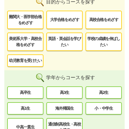
目的からコースを探す
難関大・医学部合格
大学合格をめざす
高校合格をめざす
をめざす
美術系大学・高校合
英語・英会話を学び
学校の成績を伸ばし
格をめざす
たい
たい
幼児教育を受けたい
学年からコースを探す
高卒生
高3生
高2生
高1生
海外帰国生
小・中学生
通信制高校生・高校
中高一貫生