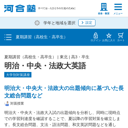
受講料・お申し込み方法
塾生の方
高等学校の先生
校舎・教室
メニュー
学年と地域を選択
設定
受講開始までの流れ
夏期講習（高校生・高卒生）
校舎・教室一覧
ログイン
お気に入り
カート
夏期講習（高校生・高卒生）
|
東北
|
高3・卒生
明治・中央・法政大英語
大学別対策講座
明治大・中央大・法政大の出題傾向に基づいた長
文総合問題など
対面授業
明治大・中央大・法政大入試の出題傾向を分析し、同時に現時点
での学習到達度を確認することで、夏以降の学習対策を確立しま
す。長文総合問題、文法・語法問題、和文英訳問題などを通し