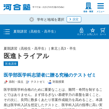
受講料・お申し込み方法
塾生の方
高等学校の先生
校舎・教室
メニュー
学年と地域を選択
設定
受講開始までの流れ
夏期講習（高校生・高卒生）
校舎・教室一覧
ログイン
お気に入り
カート
夏期講習（高校生・高卒生）
|
東北
|
高3・卒生
医進トライアル
医進講座
医学部医学科志望者に贈る究極のテストゼミ
添削・採点
テストゼミ
対面授業
医学部医学科合格のために重要なことは、難問・奇問を制するこ
とではありません。まず揺るぎない基礎学力の基盤を築くこと。
その次に、良問に数多くあたり答案作成能力を高めること。本講
座は医学科入試を想定したテストと、医学科入試の指導に高い実