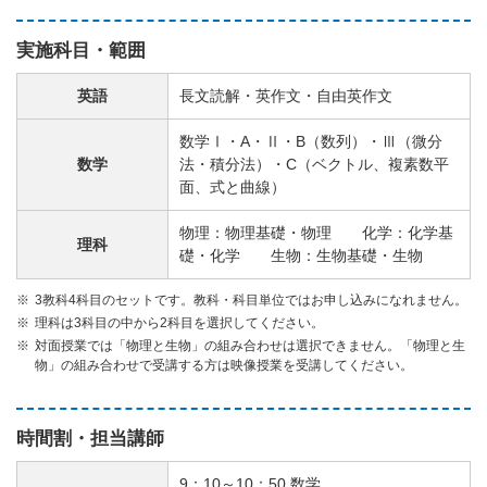
実施科目・範囲
英語
長文読解・英作文・自由英作文
数学Ⅰ・A・Ⅱ・B（数列）・Ⅲ（微分
数学
法・積分法）・C（ベクトル、複素数平
面、式と曲線）
物理：物理基礎・物理 化学：化学基
理科
礎・化学 生物：生物基礎・生物
3教科4科目のセットです。教科・科目単位ではお申し込みになれません。
理科は3科目の中から2科目を選択してください。
対面授業では「物理と生物」の組み合わせは選択できません。「物理と生
物」の組み合わせで受講する方は映像授業を受講してください。
時間割・担当講師
9：10～10：50 数学