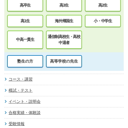
高卒生
高3生
高2生
高1生
海外帰国生
小・中学生
通信制高校生・高校
中高一貫生
中退者
塾生の方
高等学校の先生
コース・講習
模試・テスト
イベント・説明会
合格実績・体験談
受験情報