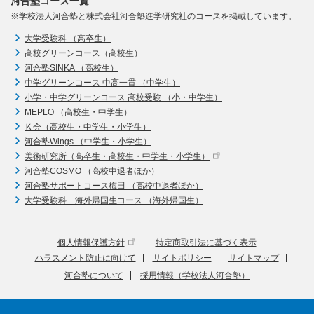
河合塾コース一覧
※学校法人河合塾と株式会社河合塾進学研究社のコースを掲載しています。
大学受験科 （高卒生）
高校グリーンコース（高校生）
河合塾SINKA （高校生）
中学グリーンコース 中高一貫 （中学生）
小学・中学グリーンコース 高校受験 （小・中学生）
MEPLO （高校生・中学生）
Ｋ会（高校生・中学生・小学生）
河合塾Wings （中学生・小学生）
美術研究所（高卒生・高校生・中学生・小学生）
河合塾COSMO （高校中退者ほか）
河合塾サポートコース梅田 （高校中退者ほか）
大学受験科 海外帰国生コース （海外帰国生）
個人情報保護方針
特定商取引法に基づく表示
ハラスメント防止に向けて
サイトポリシー
サイトマップ
河合塾について
採用情報（学校法人河合塾）