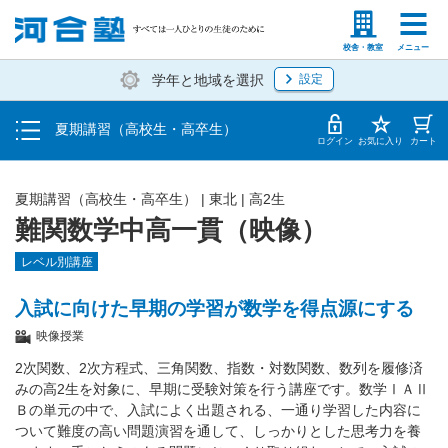
受講料・お申し込み方法
塾生の方
高等学校の先生
校舎・教室
メニュー
学年と地域を選択
設定
受講開始までの流れ
夏期講習（高校生・高卒生）
校舎・教室一覧
ログイン
お気に入り
カート
夏期講習（高校生・高卒生）
|
東北
|
高2生
難関数学中高一貫（映像）
レベル別講座
入試に向けた早期の学習が数学を得点源にする
映像授業
2次関数、2次方程式、三角関数、指数・対数関数、数列を履修済
みの高2生を対象に、早期に受験対策を行う講座です。数学ⅠＡⅡ
Ｂの単元の中で、入試によく出題される、一通り学習した内容に
ついて難度の高い問題演習を通して、しっかりとした思考力を養