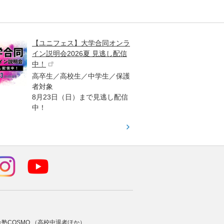
【ユニフェス】大学合同オンラ
大学受
イン説明会2026夏 見逃し配信
ント
中！
高校生
高卒生／高校生／中学生／保護
「栄冠
者対象
報が満
8月23日（日）まで見逃し配信
題集を
中！
す！
合塾COSMO （高校中退者ほか）