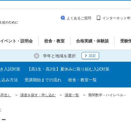
よくあるご質問
インターネット申
イベント・説明会
校舎・教室
合格実績・体験談
受験
学年と地域を選択
設定
べき入試対策
【高1生・高2生】夏休みに取り組む入試対策
し込み方法
受講開始までの流れ
校舎・教室一覧
高卒生）
講座を探す・申し込む
講座一覧
難関数学－ハイレベル－
生
－