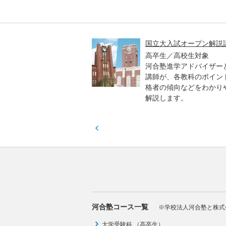
高一貫校 中学生テスト
国立大入試オープン解説
貫校の中3生対象
高卒生／高校生対象
模のテストを受験して、
河合塾進学アドバイザー
実力と伸ばすべき力を知
講師が、各教科のポイン
格者の傾向などをわかり
解説します。
河合塾コース一覧
※学校法人河合塾と株式
大学受験科 （高卒生）