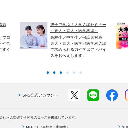
講義
親子で学ぶ！大学入試セミナー
～東大・京大・医学科編～
とプロ
高校生／中学生／保護者対象
トや合
東大・京大・医学部医学科入試
やすく
で求められる力や学習アドバイ
スをお伝えします。
SNS公式アカウント
会社河合塾進学研究社のコースを掲載しています。
MEPLO （高校生・中学生）
河