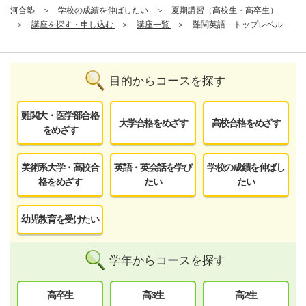
河合塾
学校の成績を伸ばしたい
夏期講習（高校生・高卒生）
講座を探す・申し込む
講座一覧
難関英語－トップレベル－
目的からコースを探す
難関大・医学部合格
大学合格をめざす
高校合格をめざす
をめざす
美術系大学・高校合
英語・英会話を学び
学校の成績を伸ばし
格をめざす
たい
たい
幼児教育を受けたい
学年からコースを探す
高卒生
高3生
高2生