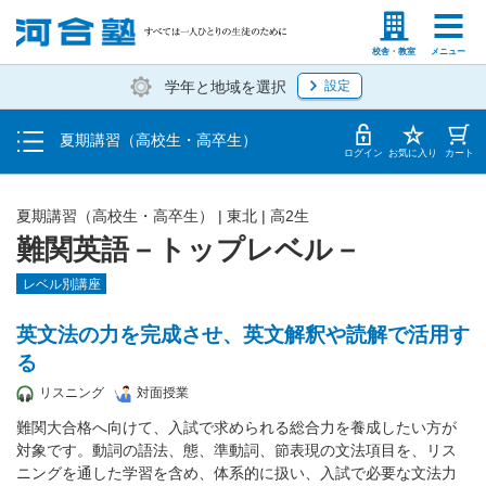
受講料・お申し込み方法
塾生の方
高等学校の先生
校舎・教室
メニュー
学年と地域を選択
設定
受講開始までの流れ
夏期講習（高校生・高卒生）
校舎・教室一覧
ログイン
お気に入り
カート
夏期講習（高校生・高卒生）
|
東北
|
高2生
難関英語－トップレベル－
レベル別講座
英文法の力を完成させ、英文解釈や読解で活用す
る
リスニング
対面授業
難関大合格へ向けて、入試で求められる総合力を養成したい方が
対象です。動詞の語法、態、準動詞、節表現の文法項目を、リス
ニングを通した学習を含め、体系的に扱い、入試で必要な文法力