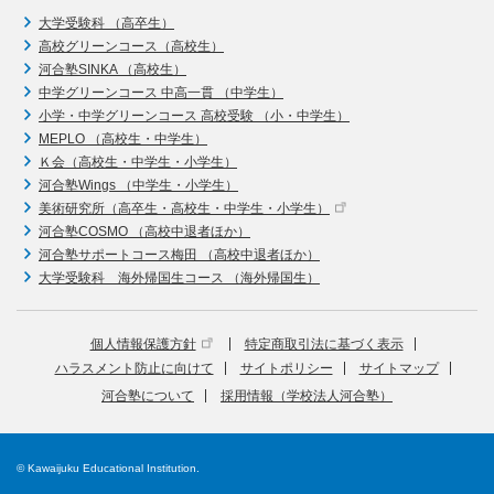
大学受験科 （高卒生）
高校グリーンコース（高校生）
河合塾SINKA （高校生）
中学グリーンコース 中高一貫 （中学生）
小学・中学グリーンコース 高校受験 （小・中学生）
MEPLO （高校生・中学生）
Ｋ会（高校生・中学生・小学生）
河合塾Wings （中学生・小学生）
美術研究所（高卒生・高校生・中学生・小学生）
河合塾COSMO （高校中退者ほか）
河合塾サポートコース梅田 （高校中退者ほか）
大学受験科 海外帰国生コース （海外帰国生）
個人情報保護方針
特定商取引法に基づく表示
ハラスメント防止に向けて
サイトポリシー
サイトマップ
河合塾について
採用情報（学校法人河合塾）
© Kawaijuku Educational Institution.