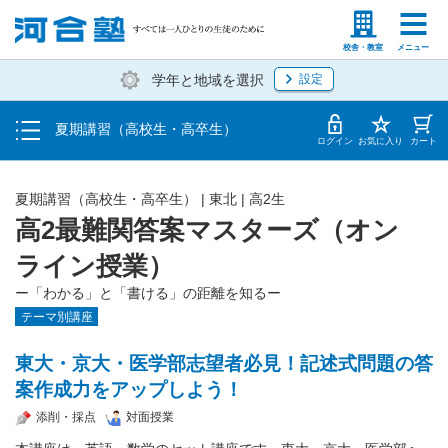
受講料・お申し込み方法
塾生の方
高等学校の先生
校舎・教室
メニュー
学年と地域を選択
設定
受講開始までの流れ
夏期講習（高校生・高卒生）
校舎・教室一覧
ログイン
お気に入り
カート
夏期講習（高校生・高卒生）
|
東北
|
高2生
高2最難関答案マスターズ（オン
ライン授業）
ー「わかる」と「書ける」の距離を知るー
テーマ別講座
東大・京大・医学部志望者必見！記述式問題の答
案作成力をアップしよう！
添削・採点
対面授業