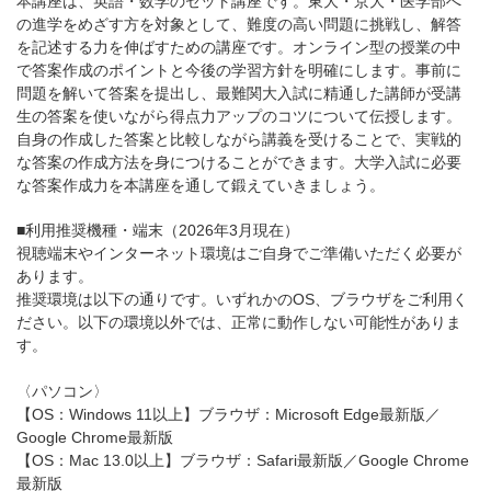
本講座は、英語・数学のセット講座です。東大・京大・医学部へ
の進学をめざす方を対象として、難度の高い問題に挑戦し、解答
を記述する力を伸ばすための講座です。オンライン型の授業の中
で答案作成のポイントと今後の学習方針を明確にします。事前に
問題を解いて答案を提出し、最難関大入試に精通した講師が受講
生の答案を使いながら得点力アップのコツについて伝授します。
自身の作成した答案と比較しながら講義を受けることで、実戦的
な答案の作成方法を身につけることができます。大学入試に必要
な答案作成力を本講座を通して鍛えていきましょう。
■利用推奨機種・端末（2026年3月現在）
視聴端末やインターネット環境はご自身でご準備いただく必要が
あります。
推奨環境は以下の通りです。いずれかのOS、ブラウザをご利用く
ださい。以下の環境以外では、正常に動作しない可能性がありま
す。
〈パソコン〉
【OS：Windows 11以上】ブラウザ：Microsoft Edge最新版／
Google Chrome最新版
【OS：Mac 13.0以上】ブラウザ：Safari最新版／Google Chrome
最新版