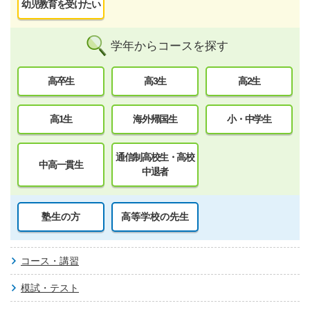
幼児教育を受けたい
学年からコースを探す
高卒生
高3生
高2生
高1生
海外帰国生
小・中学生
通信制高校生・高校
中高一貫生
中退者
塾生の方
高等学校の先生
コース・講習
模試・テスト