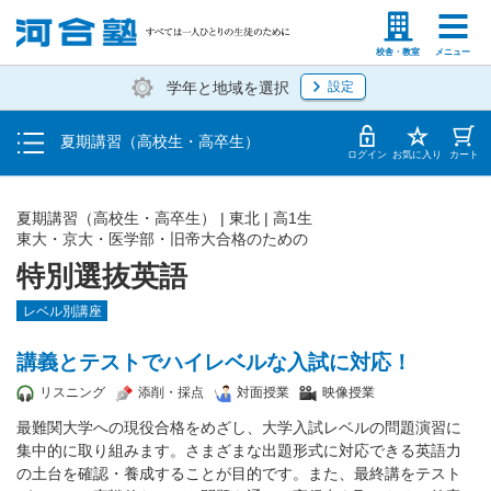
受講料・お申し込み方法
塾生の方
高等学校の先生
校舎・教室
メニュー
学年と地域を選択
設定
受講開始までの流れ
夏期講習（高校生・高卒生）
校舎・教室一覧
ログイン
お気に入り
カート
夏期講習（高校生・高卒生）
|
東北
|
高1生
東大・京大・医学部・旧帝大合格のための
特別選抜英語
レベル別講座
講義とテストでハイレベルな入試に対応！
リスニング
添削・採点
対面授業
映像授業
最難関大学への現役合格をめざし、大学入試レベルの問題演習に
集中的に取り組みます。さまざまな出題形式に対応できる英語力
の土台を確認・養成することが目的です。また、最終講をテスト