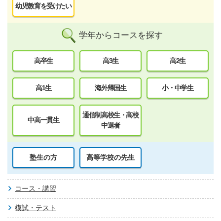
幼児教育を受けたい
学年からコースを探す
高卒生
高3生
高2生
高1生
海外帰国生
小・中学生
通信制高校生・高校
中高一貫生
中退者
塾生の方
高等学校の先生
コース・講習
模試・テスト