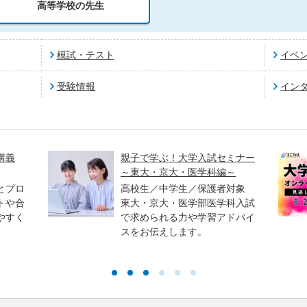
高等学校の先生
模試・テスト
イベ
受験情報
イン
講義
親子で学ぶ！大学入試セミナー
～東大・京大・医学科編～
とプロ
高校生／中学生／保護者対象
トや合
東大・京大・医学部医学科入試
やすく
で求められる力や学習アドバイ
スをお伝えします。