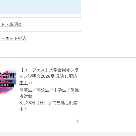
ント・説明会
ターネット申込
【ユニフェス】大学合同オンラ
大学受
イン説明会2026夏 見逃し配信
ント
中！
高校生
高卒生／高校生／中学生／保護
「栄冠
者対象
報が満
8月23日（日）まで見逃し配信
題集を
中！
す！