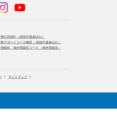
合塾COSMO （高校中退者ほか）
合塾サポートコース梅田 （高校中退者ほか）
学受験科 海外帰国生コース （海外帰国生）
ー
サイトマップ