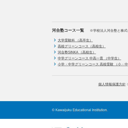
河合塾コース一覧
※学校法人河合塾と株式
大学受験科 （高卒生）
高校グリーンコース（高校生）
河合塾SINKA （高校生）
中学グリーンコース 中高一貫 （中学生）
小学・中学グリーンコース 高校受験 （小・
個人情報保護方針
© Kawaijuku Educational Institution.