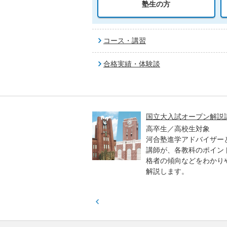
塾生の方
コース・講習
合格実績・体験談
高一貫校 中学生テスト
国立大入試オープン解説
貫校の中3生対象
高卒生／高校生対象
模のテストを受験して、
河合塾進学アドバイザー
実力と伸ばすべき力を知
講師が、各教科のポイン
格者の傾向などをわかり
解説します。