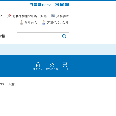
込
お客様情報の確認・変更
資料請求
塾生の方
高等学校の先生
情報
ログイン
お気に入り
カート
世）（映像）