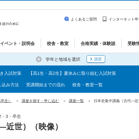
よくあるご質問
インターネット申
イベント・説明会
校舎・教室
合格実績・体験談
受験
学年と地域を選択
設定
べき入試対策
【高1生・高2生】夏休みに取り組む入試対策
し込み方法
受講開始までの流れ
校舎・教室一覧
高卒生）
講座を探す・申し込む
講座一覧
日本史集中講義（古代―近
2・3・卒生
―近世）（映像）