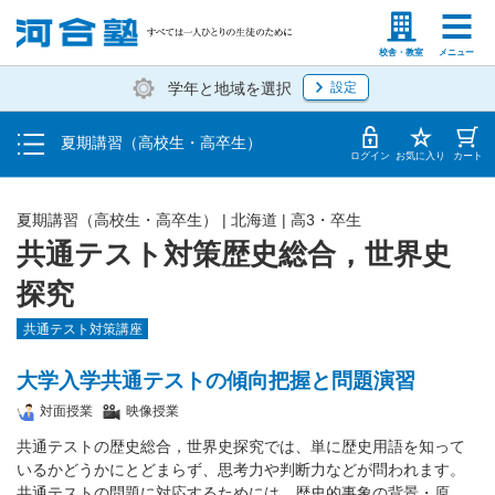
受講料・お申し込み方法
塾生の方
高等学校の先生
校舎・教室
メニュー
学年と地域を選択
設定
受講開始までの流れ
夏期講習（高校生・高卒生）
校舎・教室一覧
ログイン
お気に入り
カート
夏期講習（高校生・高卒生）
|
北海道
|
高3・卒生
共通テスト対策歴史総合，世界史
探究
共通テスト対策講座
大学入学共通テストの傾向把握と問題演習
対面授業
映像授業
共通テストの歴史総合，世界史探究では、単に歴史用語を知って
いるかどうかにとどまらず、思考力や判断力などが問われます。
共通テストの問題に対応するためには、歴史的事象の背景・原