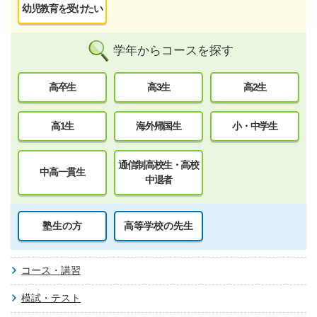
幼児教育を受けたい
学年からコースを探す
高卒生
高3生
高2生
高1生
海外帰国生
小・中学生
通信制高校生・高校
中高一貫生
中退者
塾生の方
高等学校の先生
コース・講習
模試・テスト