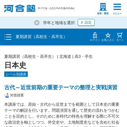
受講料・お申し込み方法
塾生の方
高等学校の先生
校舎・教室
メニュー
学年と地域を選択
設定
受講開始までの流れ
夏期講習（高校生・高卒生）
校舎・教室一覧
ログイン
お気に入り
カート
夏期講習（高校生・高卒生）
|
北海道
|
高3・卒生
日本史
レベル別講座
古代～近世前期の重要テーマの整理と実戦演習
対面授業
本講座では、原始・古代から近世までを範囲として日本史の重要
テーマの解説を行います。問題演習を通して歴史の流れをつかむ
ことを目的とし、そのために各時代の特色を理解する際に不可欠
な政治史を軸としつつ、外交史や、土地制度史などを含めた社会