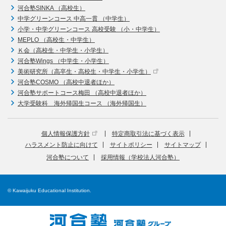
河合塾SINKA （高校生）
中学グリーンコース 中高一貫 （中学生）
小学・中学グリーンコース 高校受験 （小・中学生）
MEPLO （高校生・中学生）
Ｋ会（高校生・中学生・小学生）
河合塾Wings （中学生・小学生）
美術研究所（高卒生・高校生・中学生・小学生）
河合塾COSMO （高校中退者ほか）
河合塾サポートコース梅田 （高校中退者ほか）
大学受験科 海外帰国生コース （海外帰国生）
個人情報保護方針
特定商取引法に基づく表示
ハラスメント防止に向けて
サイトポリシー
サイトマップ
河合塾について
採用情報（学校法人河合塾）
© Kawaijuku Educational Institution.