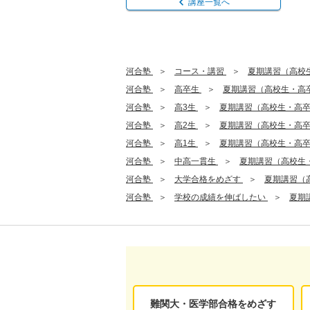
講座一覧へ
河合塾
コース・講習
夏期講習（高校
河合塾
高卒生
夏期講習（高校生・高
河合塾
高3生
夏期講習（高校生・高
河合塾
高2生
夏期講習（高校生・高
河合塾
高1生
夏期講習（高校生・高
河合塾
中高一貫生
夏期講習（高校生
河合塾
大学合格をめざす
夏期講習（
河合塾
学校の成績を伸ばしたい
夏期
難関大・医学部合格をめざす