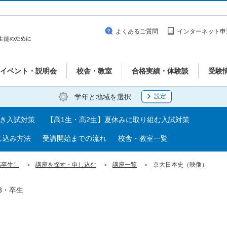
よくあるご質問
インターネット申
イベント・説明会
校舎・教室
合格実績・体験談
受験
学年と地域を選択
設定
べき入試対策
【高1生・高2生】夏休みに取り組む入試対策
し込み方法
受講開始までの流れ
校舎・教室一覧
高卒生）
講座を探す・申し込む
講座一覧
京大日本史（映像）
3・卒生