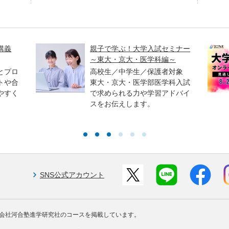
講義
親子で学ぶ！大学入試セミナー
～東大・京大・医学科編～
とプロ
高校生／中学生／保護者対象
トや合
東大・京大・医学部医学科入試
やすく
で求められる力や学習アドバイ
スをお伝えします。
SNS公式アカウント
会社河合塾進学研究社のコースを掲載しています。