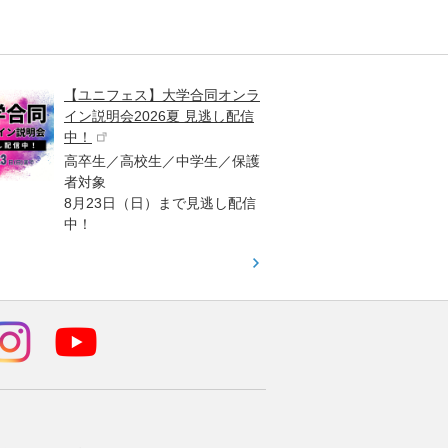
【ユニフェス】大学合同オンラ
大学受
イン説明会2026夏 見逃し配信
ント
中！
高校生
高卒生／高校生／中学生／保護
「栄冠
者対象
報が満
8月23日（日）まで見逃し配信
題集を
中！
す！