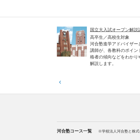
高一貫校 中学生テスト
国立大入試オープン解説
貫校の中3生対象
高卒生／高校生対象
模のテストを受験して、
河合塾進学アドバイザー
実力と伸ばすべき力を知
講師が、各教科のポイン
格者の傾向などをわかり
解説します。
河合塾コース一覧
※学校法人河合塾と株式