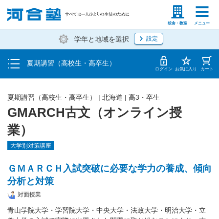
受講料・お申し込み方法
塾生の方
高等学校の先生
校舎・教室
メニュー
学年と地域を選択
設定
受講開始までの流れ
夏期講習（高校生・高卒生）
校舎・教室一覧
ログイン
お気に入り
カート
夏期講習（高校生・高卒生）
|
北海道
|
高3・卒生
GMARCH古文（オンライン授
業）
大学別対策講座
ＧＭＡＲＣＨ入試突破に必要な学力の養成、傾向
分析と対策
対面授業
青山学院大学・学習院大学・中央大学・法政大学・明治大学・立