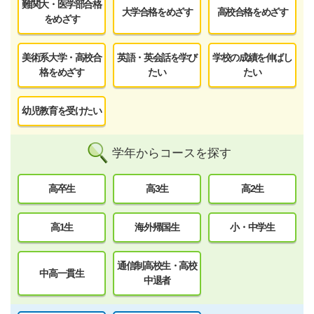
難関大・医学部合格
大学合格をめざす
高校合格をめざす
をめざす
美術系大学・高校合
英語・英会話を学び
学校の成績を伸ばし
格をめざす
たい
たい
幼児教育を受けたい
学年からコースを探す
高卒生
高3生
高2生
高1生
海外帰国生
小・中学生
通信制高校生・高校
中高一貫生
中退者