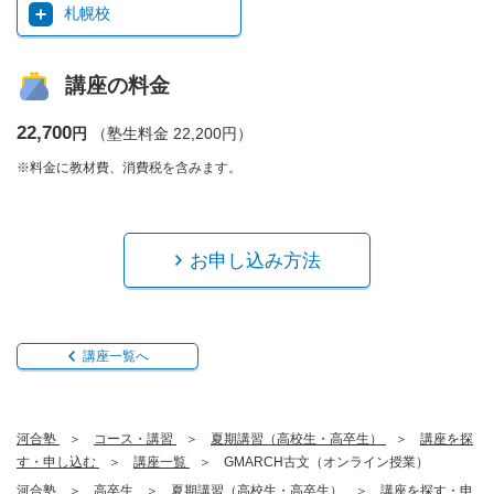
札幌校
講座の料金
22,700
円
（塾生料金 22,200円）
※料金に教材費、消費税を含みます。
お申し込み方法
講座一覧へ
河合塾
コース・講習
夏期講習（高校生・高卒生）
講座を探
す・申し込む
講座一覧
GMARCH古文（オンライン授業）
河合塾
高卒生
夏期講習（高校生・高卒生）
講座を探す・申