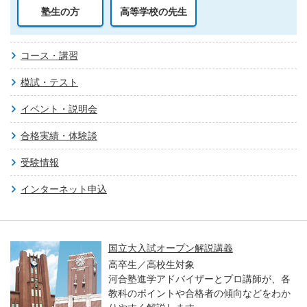
塾生の方
高等学校の先生
コース・講習
模試・テスト
イベント・説明会
合格実績・体験談
受験情報
インターネット申込
国立大入試オープン解説講義
高卒生／高校生対象
河合塾進学アドバイザーとプロ講師が、各
教科のポイントや合格者の傾向などをわか