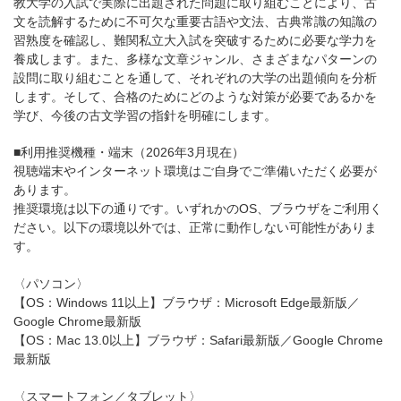
教大学の入試で実際に出題された問題に取り組むことにより、古
文を読解するために不可欠な重要古語や文法、古典常識の知識の
習熟度を確認し、難関私立大入試を突破するために必要な学力を
養成します。また、多様な文章ジャンル、さまざまなパターンの
設問に取り組むことを通して、それぞれの大学の出題傾向を分析
します。そして、合格のためにどのような対策が必要であるかを
学び、今後の古文学習の指針を明確にします。
■利用推奨機種・端末（2026年3月現在）
視聴端末やインターネット環境はご自身でご準備いただく必要が
あります。
推奨環境は以下の通りです。いずれかのOS、ブラウザをご利用く
ださい。以下の環境以外では、正常に動作しない可能性がありま
す。
〈パソコン〉
【OS：Windows 11以上】ブラウザ：Microsoft Edge最新版／
Google Chrome最新版
【OS：Mac 13.0以上】ブラウザ：Safari最新版／Google Chrome
最新版
〈スマートフォン／タブレット〉