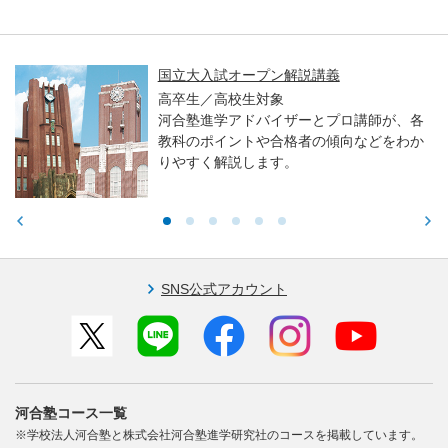
プン解説講義
親子で学ぶ！大
大・医学科編～
対象
バイザーとプロ講師が、各
高校生／中学生
や合格者の傾向などをわか
東大・京大・医
ます。
る力や学習アド
SNS公式アカウント
河合塾コース一覧
※学校法人河合塾と株式会社河合塾進学研究社のコースを掲載しています。