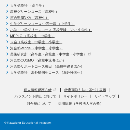
大学受験科 （高卒生）
高校グリーンコース（高校生）
河合塾SINKA （高校生）
中学グリーンコース 中高一貫 （中学生）
小学・中学グリーンコース 高校受験 （小・中学生）
MEPLO （高校生・中学生）
Ｋ会（高校生・中学生・小学生）
河合塾Wings （中学生・小学生）
美術研究所（高卒生・高校生・中学生・小学生）
河合塾COSMO （高校中退者ほか）
河合塾サポートコース梅田 （高校中退者ほか）
大学受験科 海外帰国生コース （海外帰国生）
個人情報保護方針
特定商取引法に基づく表示
ハラスメント防止に向けて
サイトポリシー
サイトマップ
河合塾について
採用情報（学校法人河合塾）
© Kawaijuku Educational Institution.