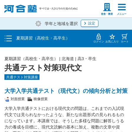
受講料・お申し込み方法
塾生の方
高等学校の先生
校舎・教室
メニュー
学年と地域を選択
設定
受講開始までの流れ
夏期講習（高校生・高卒生）
校舎・教室一覧
ログイン
お気に入り
カート
夏期講習（高校生・高卒生）
|
北海道
|
高3・卒生
共通テスト対策現代文
共通テスト対策講座
大学入学共通テスト（現代文）の傾向分析と対策
対面授業
映像授業
大学入学共通テストにおける現代文の問題は、これまでの入試現
代文では見られなかったような、新たな出題形式の見られるもの
になっています。本講座では、そうした多様な問題に解答しうる
力の養成を目標に、現代文読解の基本に加え、複数の文章や資