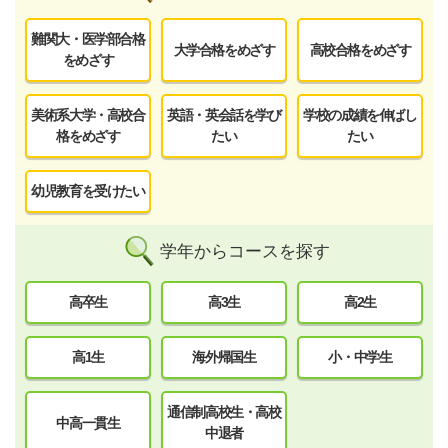
難関大・医学部合格
大学合格をめざす
高校合格をめざす
をめざす
美術系大学・高校合
英語・英会話を学び
学校の成績を伸ばし
格をめざす
たい
たい
幼児教育を受けたい
学年からコースを探す
高卒生
高3生
高2生
高1生
海外帰国生
小・中学生
通信制高校生・高校
中高一貫生
中退者