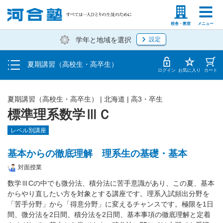
受講料・お申し込み方法
塾生の方
高等学校の先生
校舎・教室
メニュー
学年と地域を選択
設定
受講開始までの流れ
夏期講習（高校生・高卒生）
校舎・教室一覧
ログイン
お気に入り
カート
夏期講習（高校生・高卒生）
|
北海道
|
高3・卒生
標準理系数学ⅢＣ
レベル別講座
基本からの徹底理解 理系生の基礎・基本
対面授業
数学ⅢCの中でも微分法、積分法に苦手意識があり、この夏、基本
からやり直したい方を対象とする講座です。理系入試頻出分野を
「苦手分野」から「得意分野」に変えるチャンスです。極限を1日
間、微分法を2日間、積分法を2日間、基本事項の徹底理解と定着