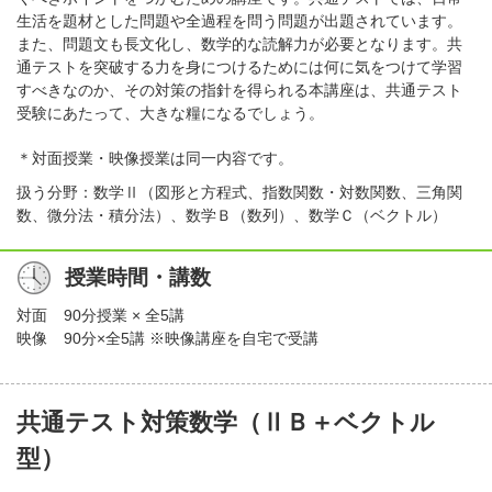
生活を題材とした問題や全過程を問う問題が出題されています。
また、問題文も長文化し、数学的な読解力が必要となります。共
通テストを突破する力を身につけるためには何に気をつけて学習
すべきなのか、その対策の指針を得られる本講座は、共通テスト
受験にあたって、大きな糧になるでしょう。
＊対面授業・映像授業は同一内容です。
扱う分野：数学Ⅱ（図形と方程式、指数関数・対数関数、三角関
数、微分法・積分法）、数学Ｂ（数列）、数学Ｃ（ベクトル）
授業時間・講数
対面
90分授業 × 全5講
映像
90分×全5講 ※映像講座を自宅で受講
共通テスト対策数学（ⅡＢ＋ベクトル
型）