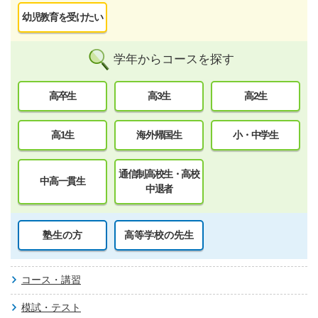
幼児教育を受けたい
学年からコースを探す
高卒生
高3生
高2生
高1生
海外帰国生
小・中学生
通信制高校生・高校
中高一貫生
中退者
塾生の方
高等学校の先生
コース・講習
模試・テスト