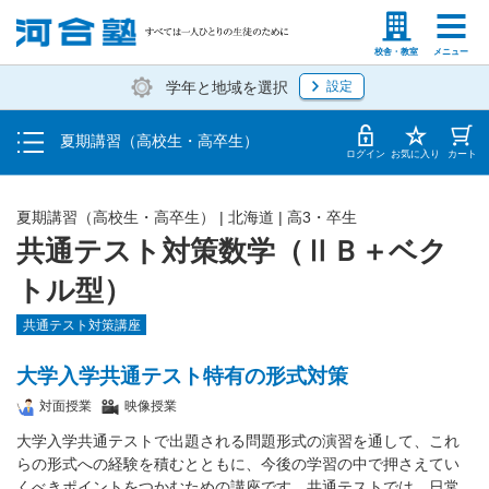
受講料・お申し込み方法
塾生の方
高等学校の先生
校舎・教室
メニュー
学年と地域を選択
設定
受講開始までの流れ
夏期講習（高校生・高卒生）
校舎・教室一覧
ログイン
お気に入り
カート
夏期講習（高校生・高卒生）
|
北海道
|
高3・卒生
共通テスト対策数学（ⅡＢ＋ベク
トル型）
共通テスト対策講座
大学入学共通テスト特有の形式対策
対面授業
映像授業
大学入学共通テストで出題される問題形式の演習を通して、これ
らの形式への経験を積むとともに、今後の学習の中で押さえてい
くべきポイントをつかむための講座です。共通テストでは、日常