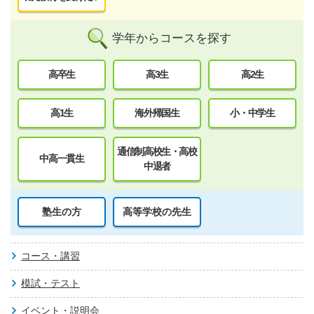
学年からコースを探す
高卒生
高3生
高2生
高1生
海外帰国生
小・中学生
通信制高校生・高校
中高一貫生
中退者
塾生の方
高等学校の先生
コース・講習
模試・テスト
イベント・説明会