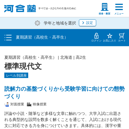
受講料・お申し込み方法
塾生の方
高等学校の先生
校舎・教室
メニュー
学年と地域を選択
設定
受講開始までの流れ
夏期講習（高校生・高卒生）
校舎・教室一覧
ログイン
お気に入り
カート
夏期講習（高校生・高卒生）
|
北海道
|
高2生
標準現代文
レベル別講座
読解力の基盤づくりから受験学習に向けての態勢
づくり
対面授業
映像授業
評論や小説・随筆など多様な文章に触れつつ、大学入試に出題さ
れる典型的な設問を数多く解くことを通じて、入試における現代
文に対応できる力を身につけていきます。具体的には、漢字や重