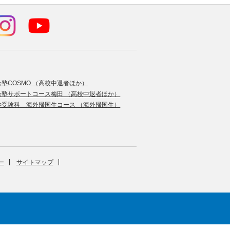
合塾COSMO （高校中退者ほか）
合塾サポートコース梅田 （高校中退者ほか）
学受験科 海外帰国生コース （海外帰国生）
ー
サイトマップ