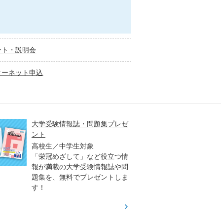
ント・説明会
ターネット申込
大学受験情報誌・問題集プレゼ
大学入
ント
高2生
高校生／中学生対象
3生対
「栄冠めざして」など役立つ情
「大学
報が満載の大学受験情報誌や問
早く、
題集を、無料でプレゼントしま
オリジ
す！
（日）