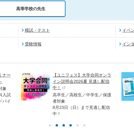
高等学校の先生
模試・テスト
イベ
受験情報
イン
ミナー
【ユニフェス】大学合同オンラ
～
イン説明会2026夏 見逃し配信
中！
対象
科入試
高卒生／高校生／中学生／保護
ドバイ
者対象
8月23日（日）まで見逃し配信
中！