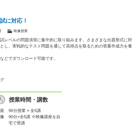
試に対応！
業
映像授業
試レベルの問題演習に集中的に取り組みます。さまざまな出題形式に対
とし、実戦的なテスト問題を通して高得点を取るための答案作成力を養
などでダウンロード可能です。
グ
授業時間・講数
面
90分授業 × 全5講
像
90分×全5講 ※映像講座を自
宅で受講