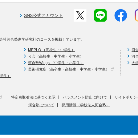
SNS公式アカウント
会社河合塾進学研究社のコースを掲載しています。
MEPLO （高校生・中学生）
河
Ｋ会（高校生・中学生・小学生）
河
河合塾Wings （中学生・小学生）
大
美術研究所（高卒生・高校生・中学生・小学生）
中学生）
特定商取引法に基づく表示
ハラスメント防止に向けて
サイトポリシ
河合塾について
採用情報（学校法人河合塾）