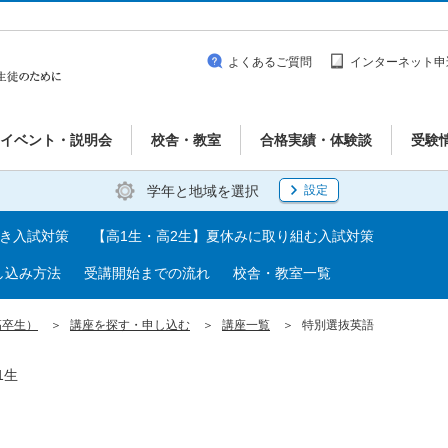
よくあるご質問
インターネット申
イベント・説明会
校舎・教室
合格実績・体験談
受験
学年と地域を選択
設定
べき入試対策
【高1生・高2生】夏休みに取り組む入試対策
し込み方法
受講開始までの流れ
校舎・教室一覧
高卒生）
講座を探す・申し込む
講座一覧
特別選抜英語
1生