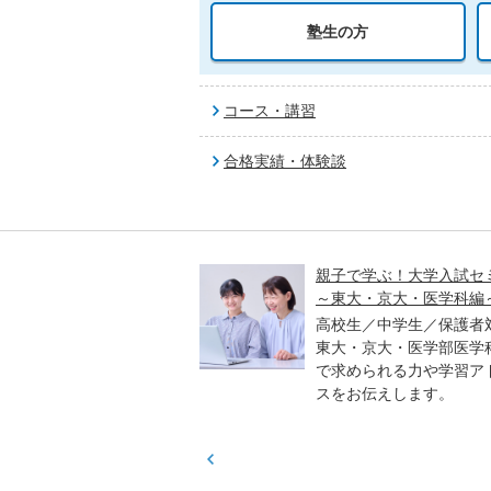
塾生の方
コース・講習
合格実績・体験談
入試オープン解説講義
親子で学ぶ！大学入試セ
～東大・京大・医学科編
／高校生対象
進学アドバイザーとプロ
高校生／中学生／保護者
、各教科のポイントや合
東大・京大・医学部医学
傾向などをわかりやすく
で求められる力や学習ア
ます。
スをお伝えします。