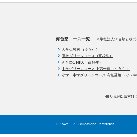
河合塾コース一覧
※学校法人河合塾と株式
大学受験科 （高卒生）
高校グリーンコース（高校生）
河合塾SINKA （高校生）
中学グリーンコース 中高一貫 （中学生）
小学・中学グリーンコース 高校受験 （小・
個人情報保護方針
© Kawaijuku Educational Institution.