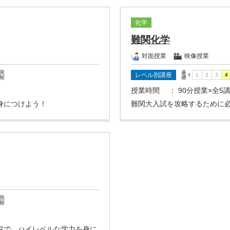
化学
難関化学
対面授業
映像授業
レベル別講座
授業時間
： 90分授業×全5
身につけよう！
難関大入試を攻略するために
説で、ハイレベルな学力を身に