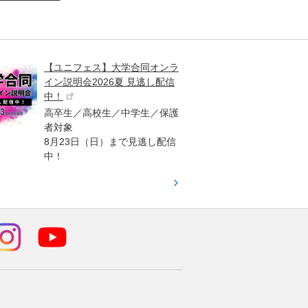
【ユニフェス】大学合同オンラ
大学受
イン説明会2026夏 見逃し配信
ント
中！
高校生
高卒生／高校生／中学生／保護
「栄冠
者対象
報が満
8月23日（日）まで見逃し配信
題集を
中！
す！