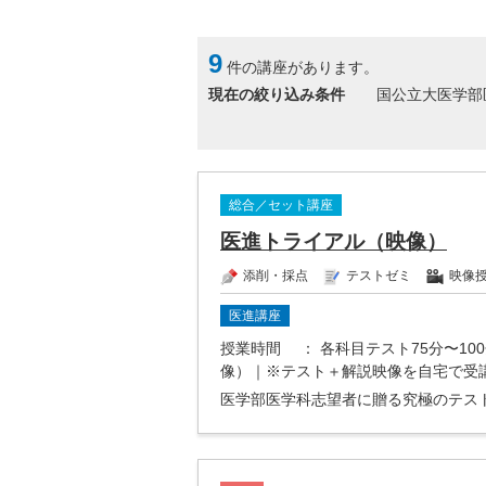
9
件の講座があります。
現在の絞り込み条件
国公立大医学部
総合／セット講座
医進トライアル（映像）
添削・採点
テストゼミ
映像
医進講座
授業時間
： 各科目テスト75分〜10
像）｜※テスト＋解説映像を自宅で受
医学部医学科志望者に贈る究極のテス