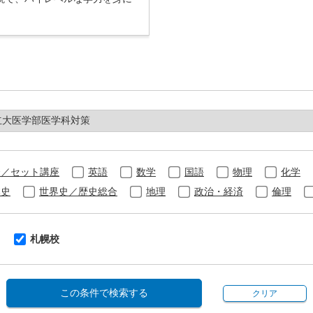
合／セット講座
英語
数学
国語
物理
化学
本史
世界史／歴史総合
地理
政治・経済
倫理
札幌校
この条件で検索する
クリア