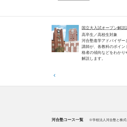
高一貫校 中学生テスト
国立大入試オープン解説
貫校の中3生対象
高卒生／高校生対象
模のテストを受験して、
河合塾進学アドバイザー
実力と伸ばすべき力を知
講師が、各教科のポイン
格者の傾向などをわかり
解説します。
河合塾コース一覧
※学校法人河合塾と株式