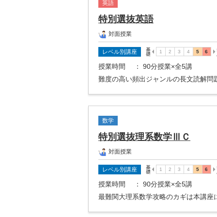
英語
特別選抜英語
対面授業
レベル別講座
授業時間
： 90分授業×全5講
難度の高い頻出ジャンルの長文読解問
数学
特別選抜理系数学ⅢＣ
対面授業
レベル別講座
授業時間
： 90分授業×全5講
最難関大理系数学攻略のカギは本講座