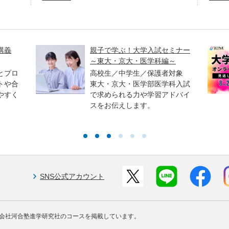
講義
親子で学ぶ！大学入試セミナー
～東大・京大・医学科編～
とプロ
高校生／中学生／保護者対象
トや合
東大・京大・医学部医学科入試
やすく
で求められる力や学習アドバイ
スをお伝えします。
SNS公式アカウント
会社河合塾進学研究社のコースを掲載しています。