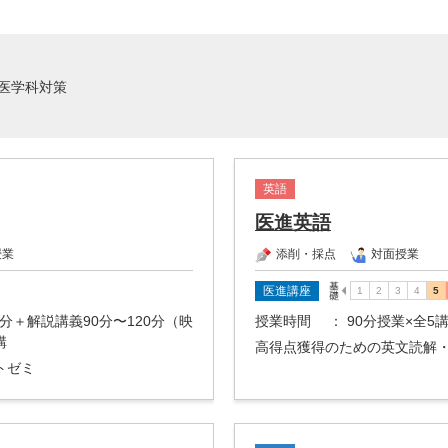
医学科対策
英語
医進英語
授業
添削・採点
対面授業
医進講座
0分＋解説講義90分〜120分（映
授業時間
： 90分授業×全5
講
高得点獲得のための英文読解
トゼミ