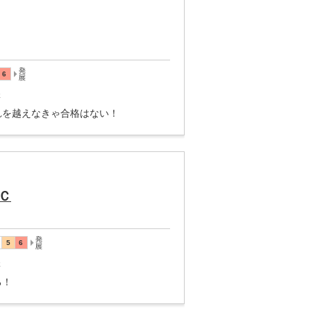
講
れを越えなきゃ合格はない！
Ｃ
講
ろ！