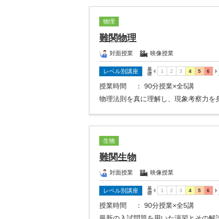
物理
難関物理
対面授業
映像授業
レベル別講座
授業時間
： 90分授業×全5講
物理法則を真に理解し、現象考察力を
生物
難関生物
対面授業
映像授業
レベル別講座
授業時間
： 90分授業×全5講
最新の入試問題を用いた演習とその解