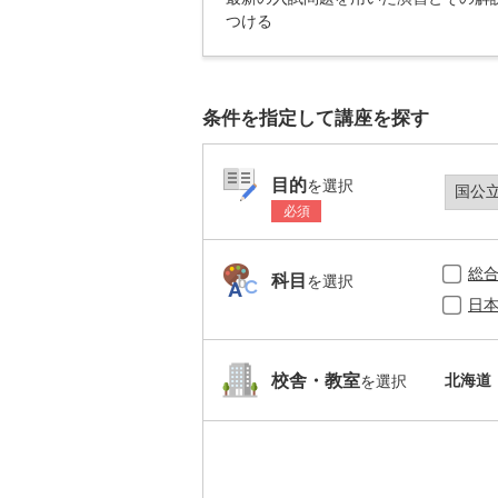
つける
条件を指定して講座を探す
目的
を選択
必須
総
科目
を選択
日
北海道
校舎・教室
を選択