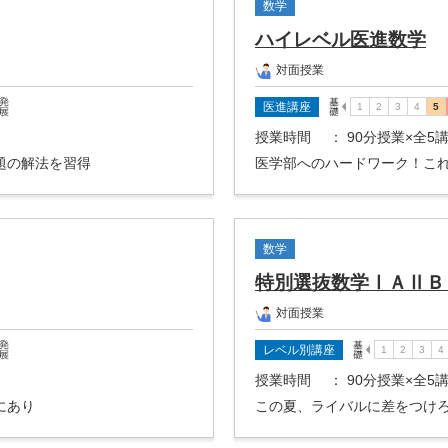
数学
ハイレベル医進数学
対面授業
医進講座
授業時間
： 90分授業×全5
題の解法を習得
医学部へのハードワーク！こ
数学
特別選抜数学ⅠＡⅡＢ
対面授業
レベル別講座
授業時間
： 90分授業×全5
にあり
この夏、ライバルに差をつけ