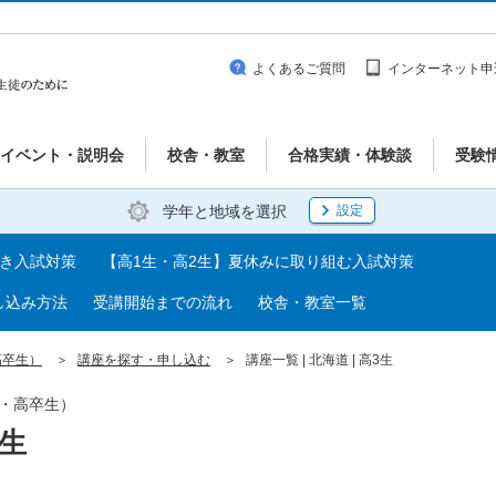
よくあるご質問
インターネット申
イベント・説明会
校舎・教室
合格実績・体験談
受験
学年と地域を選択
設定
べき入試対策
【高1生・高2生】夏休みに取り組む入試対策
し込み方法
受講開始までの流れ
校舎・教室一覧
高卒生）
講座を探す・申し込む
講座一覧 | 北海道 | 高3生
生・高卒生）
3生