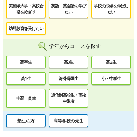
美術系大学・高校合
英語・英会話を学び
学校の成績を伸ばし
格をめざす
たい
たい
幼児教育を受けたい
学年からコースを探す
高卒生
高3生
高2生
高1生
海外帰国生
小・中学生
通信制高校生・高校
中高一貫生
中退者
塾生の方
高等学校の先生