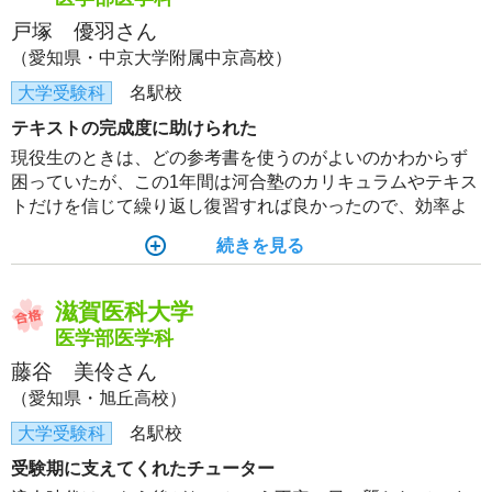
戸塚 優羽さん
（愛知県・中京大学附属中京高校）
大学受験科
名駅校
テキストの完成度に助けられた
現役生のときは、どの参考書を使うのがよいのかわからず
困っていたが、この1年間は河合塾のカリキュラムやテキス
トだけを信じて繰り返し復習すれば良かったので、効率よ
く勉強し伸びを実感できた。テキストは本当に入試問題を
続きを見る
よく分析してできているので、非常に完成度の高い信頼で
きるものだった。
滋賀医科大学
医学部医学科
藤谷 美伶さん
（愛知県・旭丘高校）
大学受験科
名駅校
受験期に支えてくれたチューター