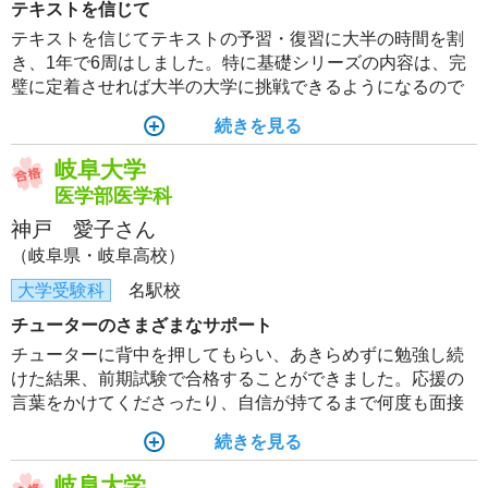
テキストを信じて
テキストを信じてテキストの予習・復習に大半の時間を割
き、1年で6周はしました。特に基礎シリーズの内容は、完
璧に定着させれば大半の大学に挑戦できるようになるので
はと感じました。第一志望に合格できたのは我流を捨て
続きを見る
て、講師に言われた通り素直に予習をして授業に出席し、
復習をしたおかげだと思っています。
岐阜大学
医学部医学科
神戸 愛子さん
（岐阜県・岐阜高校）
大学受験科
名駅校
チューターのさまざまなサポート
チューターに背中を押してもらい、あきらめずに勉強し続
けた結果、前期試験で合格することができました。応援の
言葉をかけてくださったり、自信が持てるまで何度も面接
練習をしてくださったチューターにはとても感謝していま
続きを見る
す。
岐阜大学