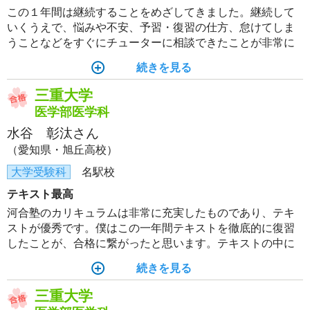
この１年間は継続することをめざしてきました。継続して
いくうえで、悩みや不安、予習・復習の仕方、怠けてしま
うことなどをすぐにチューターに相談できたことが非常に
ありがたかったと思っています。また、対面授業を受け、
続きを見る
学習計画を立てるなどして、勉強のリズムを確立していく
ことも大事だったと思っています。
三重大学
医学部医学科
水谷 彰汰さん
（愛知県・旭丘高校）
大学受験科
名駅校
テキスト最高
河合塾のカリキュラムは非常に充実したものであり、テキ
ストが優秀です。僕はこの一年間テキストを徹底的に復習
したことが、合格に繋がったと思います。テキストの中に
は難しい問題もあると思いますが、解く解かないを決めつ
続きを見る
けるのではなく果敢にどの問題にも挑むことが重要だと思
います。
三重大学