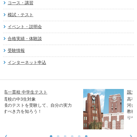
コース・講習
模試・テスト
イベント・説明会
合格実績・体験談
受験情報
インターネット申込
国立大入試オープン解説講義
高卒生／高校生対象
河合塾進学アドバイザーとプロ講師が、各
教科のポイントや合格者の傾向などをわか
りやすく解説します。