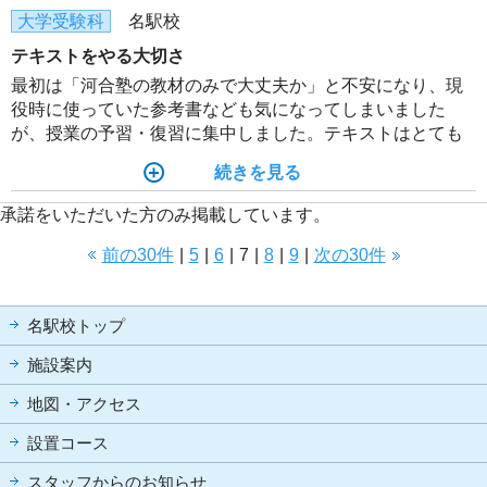
大学受験科
名駅校
テキストをやる大切さ
最初は「河合塾の教材のみで大丈夫か」と不安になり、現
役時に使っていた参考書なども気になってしまいました
が、授業の予習・復習に集中しました。テキストはとても
よく考えられて作られているので信じて何度も復習しまし
続きを見る
ょう。
承諾をいただいた方のみ掲載しています。
前の30件
|
5
|
6
|
7
|
8
|
9
|
次の30件
名駅校トップ
施設案内
地図・アクセス
設置コース
スタッフからのお知らせ