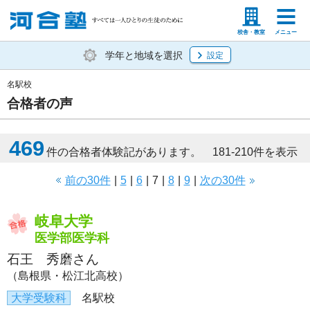
塾生の方
高等学校の先生
校舎・教室
メニュー
学年と地域を選択
設定
名駅校
合格者の声
469
件の合格者体験記があります。 181-210件を表示
前の30件
|
5
|
6
|
7
|
8
|
9
|
次の30件
岐阜大学
医学部医学科
石王 秀磨さん
（島根県・松江北高校）
大学受験科
名駅校