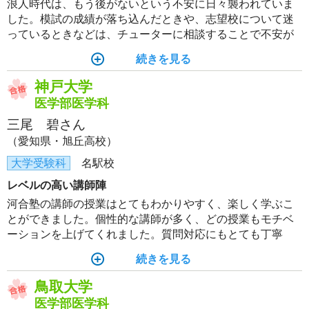
浪人時代は、もう後がないという不安に日々襲われていま
した。模試の成績が落ち込んだときや、志望校について迷
っているときなどは、チューターに相談することで不安が
緩和され、前向きに勉強しようという気持ちになりまし
続きを見る
た。私の志望校合格にチューターの存在はかかせません。
神戸大学
医学部医学科
三尾 碧さん
（愛知県・旭丘高校）
大学受験科
名駅校
レベルの高い講師陣
河合塾の講師の授業はとてもわかりやすく、楽しく学ぶこ
とができました。個性的な講師が多く、どの授業もモチベ
ーションを上げてくれました。質問対応にもとても丁寧
で、疑問点がなくなるまで解説してくださり、的確なアド
続きを見る
バイスのおかげで最後まで頑張ることができました。
鳥取大学
医学部医学科