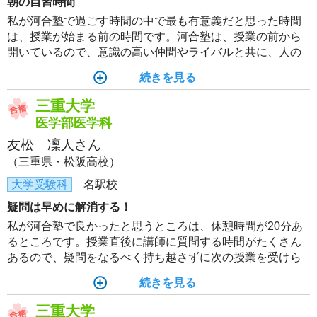
朝の自習時間
私が河合塾で過ごす時間の中で最も有意義だと思った時間
は、授業が始まる前の時間です。河合塾は、授業の前から
開いているので、意識の高い仲間やライバルと共に、人の
少ない静かな環境で研鑽することができます。朝型の生活
続きを見る
リズムを作るためにも、この時間を有効活用することが、
合格の要因だと思います。
三重大学
医学部医学科
友松 凜人さん
（三重県・松阪高校）
大学受験科
名駅校
疑問は早めに解消する！
私が河合塾で良かったと思うところは、休憩時間が20分あ
るところです。授業直後に講師に質問する時間がたくさん
あるので、疑問をなるべく持ち越さずに次の授業を受けら
れたことが、合格につながったと感じます！
続きを見る
三重大学